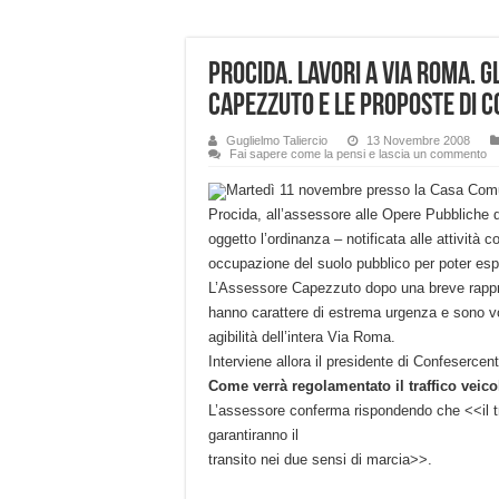
Procida. Lavori a Via Roma. G
Capezzuto e le proposte di 
Guglielmo Taliercio
13 Novembre 2008
Fai sapere come la pensi e lascia un commento
Martedì 11 novembre presso la Casa Comuna
Procida, all’assessore alle Opere Pubbliche
oggetto l’ordinanza – notificata alle attività
occupazione del suolo pubblico per poter esp
L’Assessore Capezzuto dopo una breve rappres
hanno carattere di estrema urgenza e sono vol
agibilità dell’intera Via Roma.
Interviene allora il presidente di Confesercent
Come verrà regolamentato il traffico veico
L’assessore conferma rispondendo che <<il t
garantiranno il
transito nei due sensi di marcia>>.