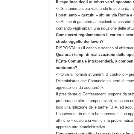
Il capolinea degli autobus verrà spostato d
<<Si stanno ancora valutando le scelte da fa
I posti auto – gratuiti – siti su via Roma e
<<Al fine di garantire ai residenti la possibili
comando vigili urbani una riduzione delle attua
Come verrà regolamentato il carico e scaric
strada oggetto dei lavori?
RISPOSTA: <<Il carico e scarico si effettuerà 
Qualora i tempi di realizzazione delle opere
l’Ente Comunale intraprenderà, a compens
subiranno?
<<Oltre ai normali strumenti di controllo – pre
l’Amministrazione Comunale valuterà di concer
agevolazioni da adottare>>.
Il presidente di Confesercenti propone da subi
protrarranno oltre i tempi previsti; vengano ric
loco una riduzione delle tariffe T.I.A. ed acqu
L’assessore in merito ha espresso il suo ap
affinchè – qualora si verifichi la problematic
apposito atto amministrativo.
Come verrà garantita la raccolta dei rifiut