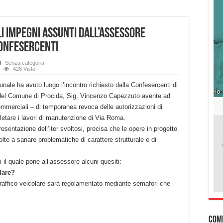
li impegni assunti dall’Assessore
Confesercenti
Senza categoria
428 Visto
le ha avuto luogo l’incontro richiesto dalla Confesercenti di
 del Comune di Procida, Sig. Vincenzo Capezzuto avente ad
 commerciali – di temporanea revoca delle autorizzazioni di
letare i lavori di manutenzione di Via Roma.
entazione dell’iter svoltosi, precisa che le opere in progetto
te a sanare problematiche di carattere strutturale e di
i il quale pone all’assessore alcuni quesiti:
lare?
raffico veicolare sarà regolamentato mediante semafori che
Com