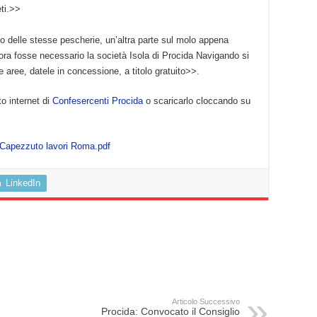
ti.>>
no delle stesse pescherie, un’altra parte sul molo appena
lora fosse necessario la società Isola di Procida Navigando si
le aree, datele in concessione, a titolo gratuito>>.
to internet di
Confesercenti Procida
o scaricarlo cloccando su
 Capezzuto lavori Roma.pdf
LinkedIn
Articolo Successivo
Procida: Convocato il Consiglio