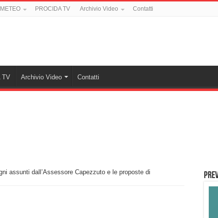
 METEO
PROCIDA TV
Archivio Video
Contatti
 TV
Archivio Video
Contatti
gni assunti dall’Assessore Capezzuto e le proposte di
PREV