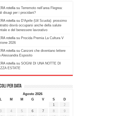
RA rotella
su
Terremoto nell’area Flegrea:
li disagi per i procidani?
RA rotella
su
D’Aprile (Uil Scuola): prossimo
tratto dovrà occuparsi anche della salute
tale e del benessere lavorativo
RA rotella
su
Procida Premia La Cultura V
zione 2026
RA rotella
su
Canzoni che diventano lettere
 Alessandra Esposito
RA rotella
su
SOGNI DI UNA NOTTE DI
ZZA ESTATE
coli per data
Agosto 2026
L
M
M
G
V
S
D
1
2
3
4
5
6
7
8
9