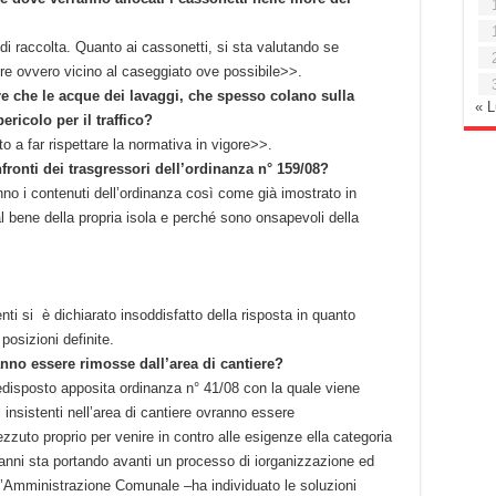
di raccolta. Quanto ai cassonetti, si sta valutando se
iere ovvero vicino al caseggiato ove possibile>>.
re che le acque dei lavaggi, che spesso colano sulla
« 
ricolo per il traffico?
ato a far rispettare la normativa in vigore>>.
fronti dei trasgressori dell’ordinanza n° 159/08?
no i contenuti dell’ordinanza così come già imostrato in
l bene della propria isola e perché sono onsapevoli della
ti si è dichiarato insoddisfatto della risposta in quanto
osizioni definite.
ranno essere rimosse dall’area di cantiere?
disposto apposita ordinanza n° 41/08 con la quale viene
i insistenti nell’area di cantiere ovranno essere
uto proprio per venire in contro alle esigenze ella categoria
i anni sta portando avanti un processo di iorganizzazione ed
l’Amministrazione Comunale –ha individuato le soluzioni