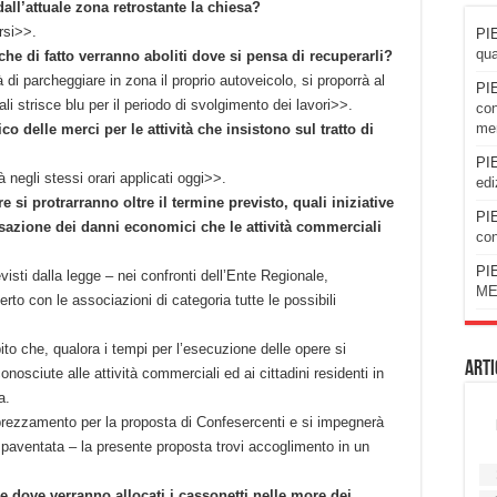
all’attuale zona retrostante la chiesa?
rsi>>.
PIE
qua
 che di fatto verranno aboliti dove si pensa di recuperarli?
tà di parcheggiare in zona il proprio autoveicolo, si proporrà al
PIE
li strisce blu per il periodo di svolgimento dei lavori>>.
con
men
o delle merci per le attività che insistono sul tratto di
PIE
negli stessi orari applicati oggi>>.
edi
 si protrarranno oltre il termine previsto, quali iniziative
PIE
azione dei danni economici che le attività commerciali
con
PIE
visti dalla legge – nei confronti dell’Ente Regionale,
ME
to con le associazioni di categoria tutte le possibili
to che, qualora i tempi per l’esecuzione delle opere si
Arti
onosciute alle attività commerciali ed ai cittadini residenti in
a.
prezzamento per la proposta di Confesercenti e si impegnerà
a paventata – la presente proposta trovi accoglimento in un
i e dove verranno allocati i cassonetti nelle more dei