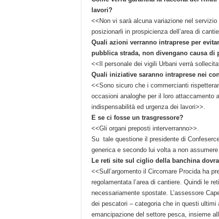
lavori?
<<Non vi sarà alcuna variazione nel servizio 
posizionarli in prospicienza dell’area di cant
Quali azioni verranno intraprese per evita
pubblica strada, non divengano causa di pe
<<Il personale dei vigili Urbani verrà sollecit
Quali iniziative saranno intraprese nei con
<<Sono sicuro che i commercianti rispetteran
occasioni analoghe per il loro attaccamento a
indispensabilità ed urgenza dei lavori>>.
E se ci fosse un trasgressore?
<<Gli organi preposti interverranno>>.
Su tale questione il presidente di Confesercen
generica e secondo lui volta a non assumere p
Le reti site sul ciglio della banchina dov
<<Sull’argomento il Circomare Procida ha pre
regolamentata l’area di cantiere. Quindi le ret
necessariamente spostate. L’assessore Capezz
dei pescatori – categoria che in questi ultim
emancipazione del settore pesca, insieme al