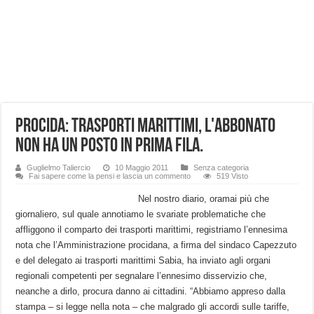
Procida: Trasporti Marittimi, l'abbonato
non ha un posto in prima fila.
Guglielmo Taliercio
10 Maggio 2011
Senza categoria
Fai sapere come la pensi e lascia un commento
519 Visto
Nel nostro diario, oramai più che
giornaliero, sul quale annotiamo le svariate problematiche che
affliggono il comparto dei trasporti marittimi, registriamo l’ennesima
nota che l’Amministrazione procidana, a firma del sindaco Capezzuto
e del delegato ai trasporti marittimi Sabia, ha inviato agli organi
regionali competenti per segnalare l’ennesimo disservizio che,
neanche a dirlo, procura danno ai cittadini.
“Abbiamo appreso dalla
stampa – si legge nella nota – che malgrado gli accordi sulle tariffe,