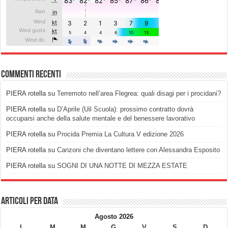
Commenti recenti
PIERA rotella
su
Terremoto nell’area Flegrea: quali disagi per i procidani?
PIERA rotella
su
D’Aprile (Uil Scuola): prossimo contratto dovrà
occuparsi anche della salute mentale e del benessere lavorativo
PIERA rotella
su
Procida Premia La Cultura V edizione 2026
PIERA rotella
su
Canzoni che diventano lettere con Alessandra Esposito
PIERA rotella
su
SOGNI DI UNA NOTTE DI MEZZA ESTATE
Articoli per data
Agosto 2026
L
M
M
G
V
S
D