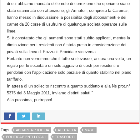
di cui abbiamo mandato delle note di correzione che speriamo siano
state esaminate con attenzione, gli Armatori, compreso la Caremar,
hanno messo in discussione la possibilità degli abbonamenti e dei
carnet da 20 corse di usufruire di qualunque società operante sulle
linee.
Si è constatato che gli aumenti sono stati subito applicati, mentre la
diminuzione per i residenti non è stata presa in considerazione dai
privati sulla linea di Pozzuoli Procida e viceversa.
Pertanto non vorremmo che il tutto si rilevasse, ancora una volta, un
regalo per le società e un solo aggravio di costi per residenti e
pendolari con l’applicazione solo parziale di quanto stabilito nel piano
tariffario.
In attesa di un sollecito riscontro a quanto suddetto e alla Ns prot.n°
5375 del 3 Maggio 2011, inviamo distinti saluti.”
Alla prossima, purtroppo!
Tags
ABITARE A PROCIDA
ATTUALITÀ
MARE
POLITICA E ENTI LOCALI
TRASPORTI