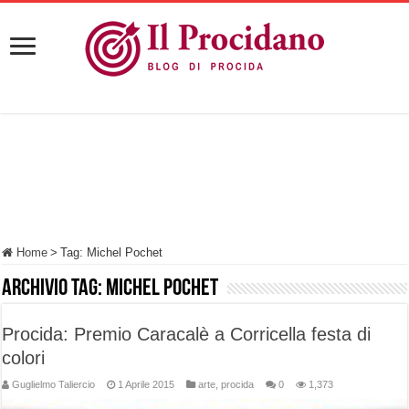
Home
>
Tag:
Michel Pochet
Archivio tag:
Michel Pochet
Procida: Premio Caracalè a Corricella festa di
colori
Guglielmo Taliercio
1 Aprile 2015
arte
,
procida
0
1,373