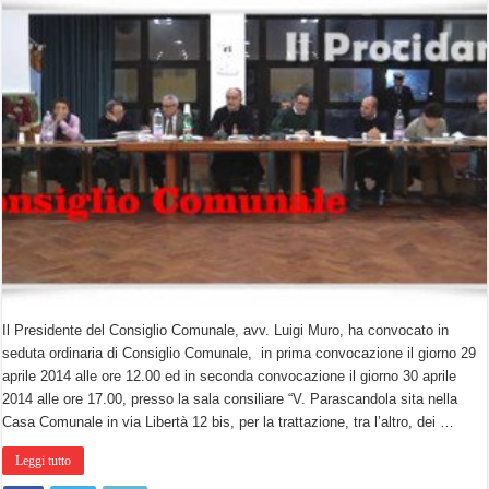
Il Presidente del Consiglio Comunale, avv. Luigi Muro, ha convocato in
seduta ordinaria di Consiglio Comunale, in prima convocazione il giorno 29
aprile 2014 alle ore 12.00 ed in seconda convocazione il giorno 30 aprile
2014 alle ore 17.00, presso la sala consiliare “V. Parascandola sita nella
Casa Comunale in via Libertà 12 bis, per la trattazione, tra l’altro, dei …
Leggi tutto