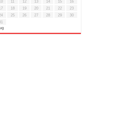
10
11
12
13
14
15
16
17
18
19
20
21
22
23
24
25
26
27
28
29
30
31
Lug