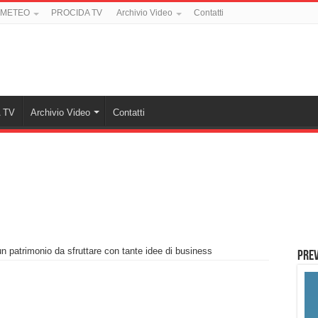
 METEO
PROCIDA TV
Archivio Video
Contatti
 TV
Archivio Video
Contatti
un patrimonio da sfruttare con tante idee di business
PREV