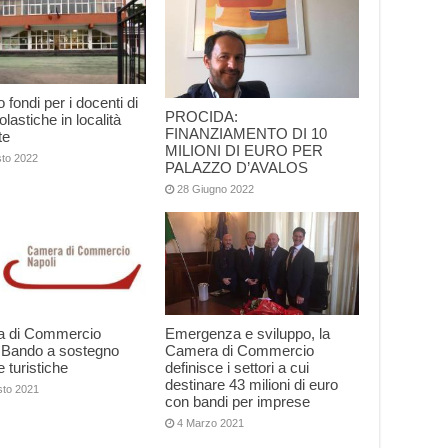
o fondi per i docenti di
PROCIDA:
olastiche in località
FINANZIAMENTO DI 10
te
MILIONI DI EURO PER
sto 2022
PALAZZO D’AVALOS
28 Giugno 2022
 di Commercio
Emergenza e sviluppo, la
: Bando a sostegno
Camera di Commercio
 turistiche
definisce i settori a cui
destinare 43 milioni di euro
sto 2021
con bandi per imprese
4 Marzo 2021