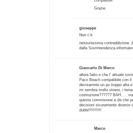
compatibili .
Grazie
giuseppe
Non c’è
nessunissima contraddizione ,i
dalla Sovrintendenza,informate
Giancarlo Di Marco
allora fatto e che l’ attuale so
Paco Beach compatibile con il p
decisamnte un po troppo alta e 
mi sembra molto strano, i terraz
costruzione?????? BAH….. vorrei
questa commisione e da che par
decisioni sicuramente diverse d
dubbi!!!!!!!!!!!
Marco