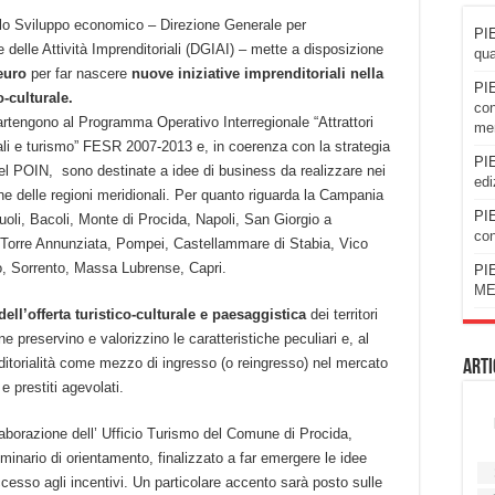
ello Sviluppo economico – Direzione Generale per
PIE
e delle Attività Imprenditoriali (DGIAI) – mette a disposizione
qua
euro
per far nascere
nuove iniziative imprenditoriali nella
PIE
co-culturale
.
con
artengono al Programma Operativo Interregionale “Attrattori
men
rali e turismo” FESR 2007-2013 e, in coerenza con la strategia
PIE
 del POIN, sono destinate a idee di business da realizzare nei
edi
one delle regioni meridionali. Per quanto riguarda la Campania
PIE
uoli, Bacoli, Monte di Procida, Napoli, San Giorgio a
con
, Torre Annunziata, Pompei, Castellammare di Stabia, Vico
o, Sorrento, Massa Lubrense, Capri.
PIE
ME
dell’offerta turistico-culturale e paesaggistica
dei territori
ne preservino e valorizzino le caratteristiche peculiari e, al
ditorialità come mezzo di ingresso (o reingresso) nel mercato
Arti
e prestiti agevolati.
ollaborazione dell’ Ufficio Turismo del Comune di Procida,
inario di orientamento, finalizzato a far emergere le idee
accesso agli incentivi. Un particolare accento sarà posto sulle