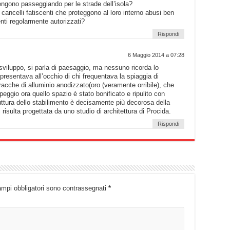
engono passeggiando per le strade dell’isola?
cancelli fatiscenti che proteggono al loro interno abusi ben
nti regolarmente autorizzati?
Rispondi
6 Maggio 2014 a 07:28
sviluppo, si parla di paesaggio, ma nessuno ricorda lo
presentava all’occhio di chi frequentava la spiaggia di
aracche di alluminio anodizzato(oro (veramente orribile), che
peggio ora quello spazio è stato bonificato e ripulito con
ruttura dello stabilimento è decisamente più decorosa della
risulta progettata da uno studio di architettura di Procida.
Rispondi
ampi obbligatori sono contrassegnati
*