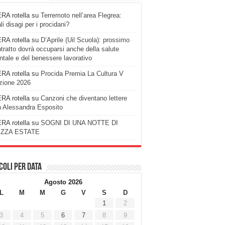
RA rotella
su
Terremoto nell’area Flegrea:
li disagi per i procidani?
RA rotella
su
D’Aprile (Uil Scuola): prossimo
tratto dovrà occuparsi anche della salute
tale e del benessere lavorativo
RA rotella
su
Procida Premia La Cultura V
zione 2026
RA rotella
su
Canzoni che diventano lettere
 Alessandra Esposito
RA rotella
su
SOGNI DI UNA NOTTE DI
ZZA ESTATE
coli per data
Agosto 2026
L
M
M
G
V
S
D
1
2
3
4
5
6
7
8
9