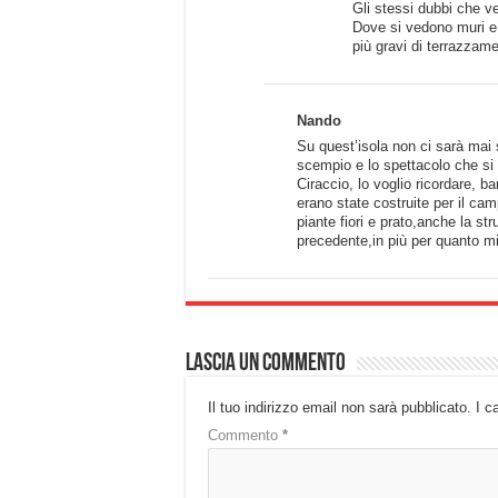
Gli stessi dubbi che v
Dove si vedono muri e 
più gravi di terrazzame
Nando
Su quest’isola non ci sarà mai 
scempio e lo spettacolo che si 
Ciraccio, lo voglio ricordare, b
erano state costruite per il cam
piante fiori e prato,anche la st
precedente,in più per quanto mi 
Lascia un commento
Il tuo indirizzo email non sarà pubblicato.
I c
Commento
*