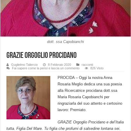
dott. ssa Capobianchi
Grazie Orgoglio Procidano
Guglielmo Taliercio
8 Febbraio 2020
racconti
Fai sapere come la pensi e lascia un commento
826 Visto
PROCIDA – Oggi la nostra Anna
Rosaria Meglio dedica una sua poesia
alla Ricercatrice procidana dott.ssa
Maria Rosaria Capobianchi per
ringraziarla del suo attento e certosino
lavoro: Premiato.
GRAZIE Orgoglio Procidano e del’Italia
tutta. Figlia Del Mare. Tu figlia che profumi di salsedine lontana sei.