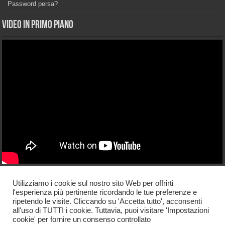
Password persa?
Video in primo piano
Licenza di utilizzo
Utilizziamo i cookie sul nostro sito Web per offrirti
l'esperienza più pertinente ricordando le tue preferenze e
La riproduzione di articoli e materiale presente sul sito è libera purché
ripetendo le visite. Cliccando su 'Accetta tutto', acconsenti
venga riportato un link verso la notizia pubblicata sul nostro blog. Direttore
all'uso di TUTTI i cookie. Tuttavia, puoi visitare 'Impostazioni
responsabile Guglielmo Taliercio Web-master Max Noviello
cookie' per fornire un consenso controllato