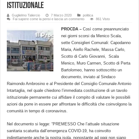
istituzionale
Guglielmo Taliercio
7 Marzo 2020
politica
Fai sapere come la pensi e lascia un commento
861 Visto
PROCDA –
Così come preannunciato
nei giorni scorsi da Menico Scala,
sette Consiglieri Comunali: Capodanno
Maria, Aiello Rachele, Massa Carlo,
Scotto di Carlo Giovanni, Scala
Menico, Muro Carmen, Scotto di Perta
Bartolomeo, hanno sottoscritto un
documento, inviato al Sindaco
Raimondo Ambrosino e al Presidente del Consiglio Comunale Antonio
Intartaglia, nel quale chiedono l’immediata costituzione di un tavolo
istituzionale permanente cui affidare il compito di valutare le possibili
azioni da porre in essere per affrontare le difficoltà che coinvolgono la
comunità in tempo di coronavirus.
​Nel documento si legge: “PREMESSO Che l’attuale situazione
sanitaria scaturita dall’emergenza COVID-19, ha coinvolto
indirettamente anche la nostra isola, nonostante ad oggi non siano