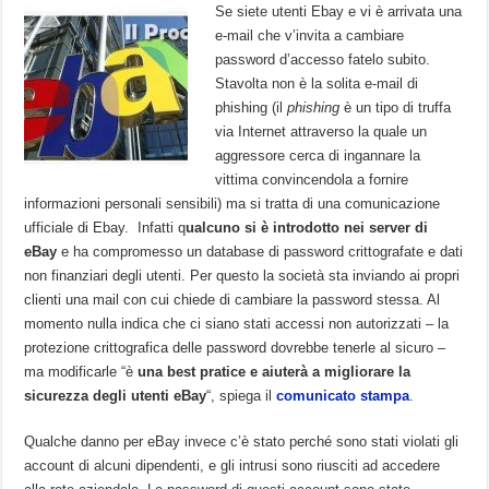
Se siete utenti Ebay e vi è arrivata una
e-mail che v’invita a cambiare
password d’accesso fatelo subito.
Stavolta non è la solita e-mail di
phishing (i
l
phishing
è un tipo di truffa
via Internet attraverso la quale un
aggressore cerca di ingannare la
vittima convincendola a fornire
informazioni personali sensibili) ma si tratta di una comunicazione
ufficiale di Ebay. Infatti q
ualcuno si è introdotto nei server di
eBay
e ha compromesso un database di password crittografate e dati
non finanziari degli utenti. Per questo la società sta inviando ai propri
clienti una mail con cui chiede di cambiare la password stessa. Al
momento nulla indica che ci siano stati accessi non autorizzati – la
protezione crittografica delle password dovrebbe tenerle al sicuro –
ma modificarle “è
una best pratice e aiuterà a migliorare la
sicurezza degli utenti eBay
“, spiega il
comunicato stampa
.
Qualche danno per eBay invece c’è stato perché sono stati violati gli
account di alcuni dipendenti, e gli intrusi sono riusciti ad accedere