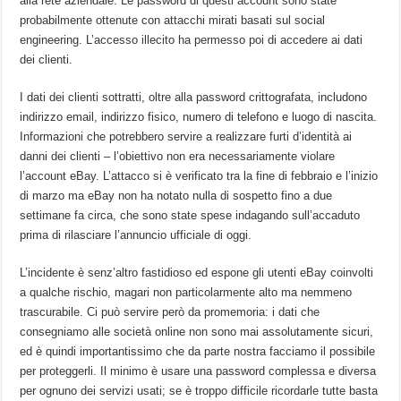
alla rete aziendale. Le password di questi account sono state
probabilmente ottenute con attacchi mirati basati sul social
engineering. L’accesso illecito ha permesso poi di accedere ai dati
dei clienti.
I dati dei clienti sottratti, oltre alla password crittografata, includono
indirizzo email, indirizzo fisico, numero di telefono e luogo di nascita.
Informazioni che potrebbero servire a realizzare furti d’identità ai
danni dei clienti – l’obiettivo non era necessariamente violare
l’account eBay. L’attacco si è verificato tra la fine di febbraio e l’inizio
di marzo ma eBay non ha notato nulla di sospetto fino a due
settimane fa circa, che sono state spese indagando sull’accaduto
prima di rilasciare l’annuncio ufficiale di oggi.
L’incidente è senz’altro fastidioso ed espone gli utenti eBay coinvolti
a qualche rischio, magari non particolarmente alto ma nemmeno
trascurabile. Ci può servire però da promemoria: i dati che
consegniamo alle società online non sono mai assolutamente sicuri,
ed è quindi importantissimo che da parte nostra facciamo il possibile
per proteggerli. Il minimo è usare una password complessa e diversa
per ognuno dei servizi usati; se è troppo difficile ricordarle tutte basta