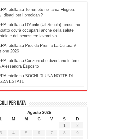
RA rotella
su
Terremoto nell’area Flegrea:
li disagi per i procidani?
RA rotella
su
D’Aprile (Uil Scuola): prossimo
tratto dovrà occuparsi anche della salute
tale e del benessere lavorativo
RA rotella
su
Procida Premia La Cultura V
zione 2026
RA rotella
su
Canzoni che diventano lettere
 Alessandra Esposito
RA rotella
su
SOGNI DI UNA NOTTE DI
ZZA ESTATE
coli per data
Agosto 2026
L
M
M
G
V
S
D
1
2
3
4
5
6
7
8
9