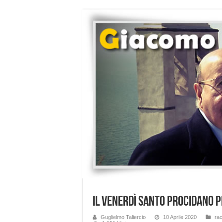
Il Venerdì Santo procidano 
Guglielmo Taliercio
10 Aprile 2020
rac