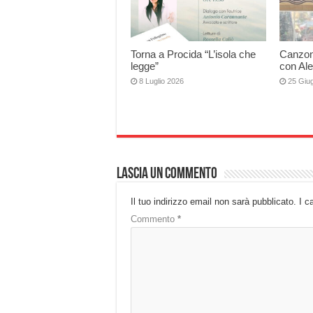
Torna a Procida “L’isola che
Canzoni
legge”
con Al
8 Luglio 2026
25 Giu
Lascia un commento
Il tuo indirizzo email non sarà pubblicato.
I c
Commento
*