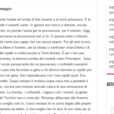
PIE
etaggio
qua
otte fredda ed umida di fine inverno e di inizio primavera. È la
PIE
con
ede il venerdì santo. In genere non riesco a dormire, ma da
men
colo, mi prende l’ansia per la processione, per il mistero. Oggi
st’anno la processione non si fa. In questa notte il silenzio
PIE
edi
da come una cappa che non lascia spazio. Per gli anni scorsi,
a libero e fiorente, per la strada si sentivano chiacchiericci di
PIE
lle spalle si indirizzavano a Terra Murata. E poi c’era una
con
la tromba, la famosa tromba del venerdì santo Procidano. Sono
PIE
l vicolo prospiciente da cui passavano i confratelli suonatori
ME
to casa mia facevano a gara a chi doveva lanciare lo squillo più
avo con gioia, loro rispondevano con i loro squilli acuti. Era
reddo. Quasi sempre li invitavo sopra casa mia a prendere il
Arti
no, ma era una riunione amicale carica di una sensazione di
o. La tromba, i confratelli, i ragazzi con i misteri, la gente
ei Turchini non ci sono più. Rimango affacciato alla finestra
o sveglio solo io, l’unico residuo di un uomo legato alle proprie
chiamano da dietro, è mia moglie che mi dice di non stare più al