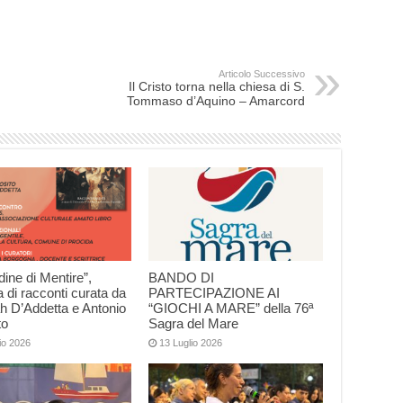
Articolo Successivo
Il Cristo torna nella chiesa di S.
Tommaso d’Aquino – Amarcord
dine di Mentire”,
BANDO DI
a di racconti curata da
PARTECIPAZIONE AI
h D’Addetta e Antonio
“GIOCHI A MARE” della 76ª
to
Sagra del Mare
io 2026
13 Luglio 2026