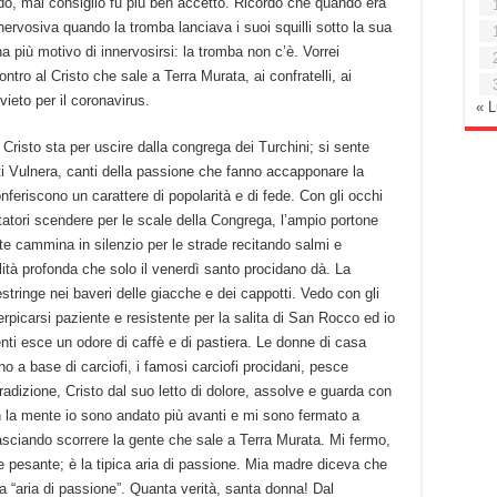
do, mai consiglio fu più ben accetto. Ricordo che quando era
nnervosiva quando la tromba lanciava i suoi squilli sotto la sua
ha più motivo di innervosirsi: la tromba non c’è. Vorrei
tro al Cristo che sale a Terra Murata, ai confratelli, ai
vieto per il coronavirus.
« 
Cristo sta per uscire dalla congrega dei Turchini; si sente
sti Vulnera, canti della passione che fanno accapponare la
nferiscono un carattere di popolarità e di fede. Con gli occhi
rtatori scendere per le scale della Congrega, l’ampio portone
nte cammina in silenzio per le strade recitando salmi e
alità profonda che solo il venerdì santo procidano dà. La
stringe nei baveri delle giacche e dei cappotti. Vedo con gli
picarsi paziente e resistente per la salita di San Rocco ed io
ienti esce un odore di caffè e di pastiera. Le donne di casa
o a base di carciofi, i famosi carciofi procidani, pesce
 tradizione, Cristo dal suo letto di dolore, assolve e guarda con
n la mente io sono andato più avanti e mi sono fermato a
sciando scorrere la gente che sale a Terra Murata. Mi fermo,
e pesante; è la tipica aria di passione. Mia madre diceva che
a “aria di passione”. Quanta verità, santa donna! Dal