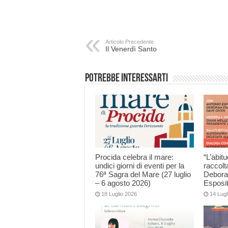
Articolo Precedente
Il Venerdì Santo
Potrebbe interessarti
Procida celebra il mare:
“L’abitu
undici giorni di eventi per la
raccolt
76ª Sagra del Mare (27 luglio
Debora
– 6 agosto 2026)
Esposi
18 Luglio 2026
14 Lugl