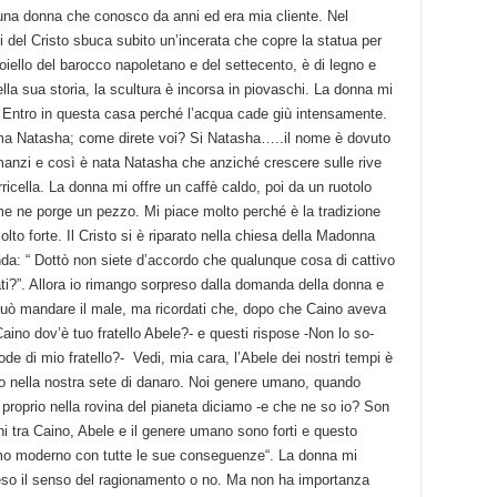
a una donna che conosco da anni ed era mia cliente. Nel
i del Cristo sbuca subito un’incerata che copre la statua per
gioiello del barocco napoletano e del settecento, è di legno e
ella sua storia, la scultura è incorsa in piovaschi. La donna mi
i. Entro in questa casa perché l’acqua cade giù intensamente.
ama Natasha; come direte voi? Si Natasha…..il nome è dovuto
manzi e così è nata Natasha che anziché crescere sulle rive
ricella. La donna mi offre un caffè caldo, poi da un ruotolo
e me ne porge un pezzo. Mi piace molto perché è la tradizione
lto forte. Il Cristo si è riparato nella chiesa della Madonna
da: “ Dottò non siete d’accordo che qualunque cosa di cattivo
cati?”. Allora io rimango sorpreso dalla domanda della donna e
uò mandare il male, ma ricordati che, dopo che Caino aveva
ino dov’è tuo fratello Abele?- e questi rispose -Non lo so-
de di mio fratello?- Vedi, mia cara, l’Abele dei nostri tempi è
do nella nostra sete di danaro. Noi genere umano, quando
o proprio nella rovina del pianeta diciamo -e che ne so io? Son
ini tra Caino, Abele e il genere umano sono forti e questo
uomo moderno con tutte le sue conseguenze“. La donna mi
so il senso del ragionamento o no. Ma non ha importanza