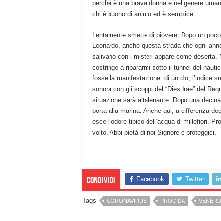
perché è una brava donna e nel genere umano
chi è buono di animo ed è semplice.
Lentamente smette di piovere. Dopo un poco 
Leonardo, anche questa strada che ogni anno 
salivano con i misteri appare come deserta. M
costringe a ripararmi sotto il tunnel del nau
fosse la manifestazione di un dio, l’indice su
sonora con gli scoppi del “Dies Irae” del Re
situazione sarà altalenante. Dopo una decina 
porta alla marina. Anche qui, a differenza degl
esce l’odore tipico dell’acqua di millefiori. 
volto. Abbi pietà di noi Signore e proteggici.
Facebook
Twitter
Condividi
Tags
CORONAVIRUS
PROCIDA
VENERD