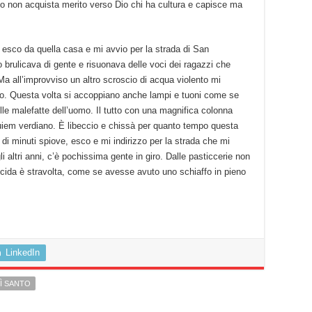
 non acquista merito verso Dio chi ha cultura e capisce ma
esco da quella casa e mi avvio per la strada di San
brulicava di gente e risuonava delle voci dei ragazzi che
a all’improvviso un altro scroscio di acqua violento mi
tico. Questa volta si accoppiano anche lampi e tuoni come se
lle malefatte dell’uomo. Il tutto con una magnifica colonna
quiem verdiano. È libeccio e chissà per quanto tempo questa
di minuti spiove, esco e mi indirizzo per la strada che mi
i altri anni, c’è pochissima gente in giro. Dalle pasticcerie non
Procida è stravolta, come se avesse avuto uno schiaffo in pieno
LinkedIn
Ì SANTO