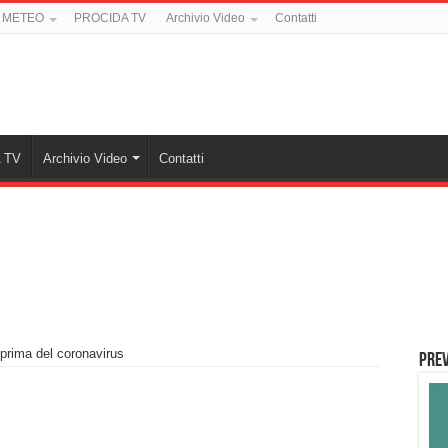
 METEO
PROCIDA TV
Archivio Video
Contatti
 TV
Archivio Video
Contatti
 prima del coronavirus
PREV