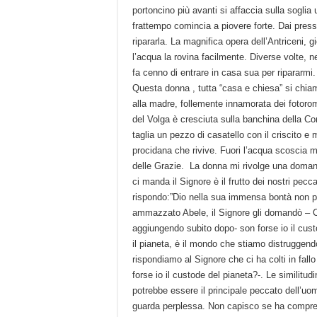
portoncino più avanti si affaccia sulla sogli
frattempo comincia a piovere forte. Dai press
ripararla. La magnifica opera dell’Antriceni, 
l’acqua la rovina facilmente. Diverse volte, n
fa cenno di entrare in casa sua per ripararm
Questa donna , tutta “casa e chiesa” si chi
alla madre, follemente innamorata dei fotoro
del Volga è cresciuta sulla banchina della Cor
taglia un pezzo di casatello con il criscito 
procidana che rivive. Fuori l’acqua scoscia mo
delle Grazie. La donna mi rivolge una doman
ci manda il Signore è il frutto dei nostri pec
rispondo:”Dio nella sua immensa bontà non p
ammazzato Abele, il Signore gli domandò – Ca
aggiungendo subito dopo- son forse io il custo
il pianeta, è il mondo che stiamo distruggen
rispondiamo al Signore che ci ha colti in fall
forse io il custode del pianeta?-. Le similitud
potrebbe essere il principale peccato dell’
guarda perplessa. Non capisco se ha compre