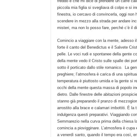
freddo e che mi dice di prendere un caffè cal
piccola mia figlia si svegliava di colpo e si i
finestra, io cercavo di convincerla, oggi non 
scendere in mezzo alla strada per andare incon
misteri, ma non lo posso fare, perché c’è il di
Comincio a viaggiare con la mente, adesso il 
forte il canto del Benedictus e il Salvete Cri
pelle. Le voci rudi e spontanee della gente co
della mente vedo il Cristo sulle spalle dei po
sotto il porticato dallo stile romanico. La ge
preghiere; l’atmosfera è carica di una spiritu
temperatura è piuttosto umida e la gente si re
occhi della mente questa massa di popolo iner
dietro. Dalle finestre delle abitazioni prospic
stanno già preparando il pranzo di mezzogiorn
arrostito alla brace e calamari imbottiti. È la
indulgenza questi preparativi. Viaggiando co
Semmarezio nella curva prima della chiesa la
comincia a piovigginare. L’atmosfera è cupa 
a venerdì santo, quando il tempo era così, er