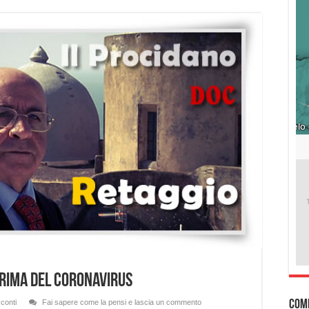
prima del coronavirus
Com
conti
Fai sapere come la pensi e lascia un commento