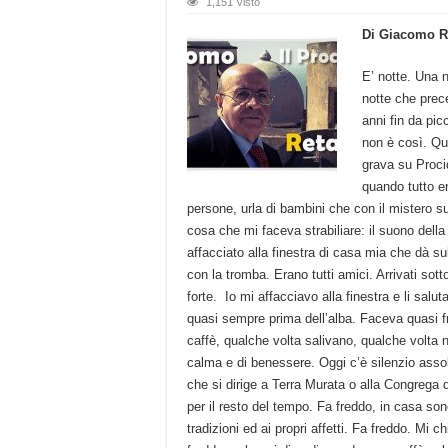
1,151 Visto
Di Giacomo R
E’ notte. Una n
notte che prec
anni fin da pic
non è così. Que
grava su Proci
quando tutto er
persone, urla di bambini che con il mistero su
cosa che mi faceva strabiliare: il suono del
affacciato alla finestra di casa mia che dà su
con la tromba. Erano tutti amici. Arrivati sot
forte. Io mi affacciavo alla finestra e li salut
quasi sempre prima dell’alba. Faceva quasi f
caffè, qualche volta salivano, qualche volta 
calma e di benessere. Oggi c’è silenzio assolut
che si dirige a Terra Murata o alla Congrega d
per il resto del tempo. Fa freddo, in casa son
tradizioni ed ai propri affetti. Fa freddo. Mi 