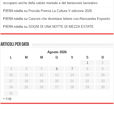
occuparsi anche della salute mentale e del benessere lavorativo
PIERA rotella
su
Procida Premia La Cultura V edizione 2026
PIERA rotella
su
Canzoni che diventano lettere con Alessandra Esposito
PIERA rotella
su
SOGNI DI UNA NOTTE DI MEZZA ESTATE
Articoli per data
Agosto 2026
L
M
M
G
V
S
D
1
2
3
4
5
6
7
8
9
10
11
12
13
14
15
16
17
18
19
20
21
22
23
24
25
26
27
28
29
30
31
« Lug