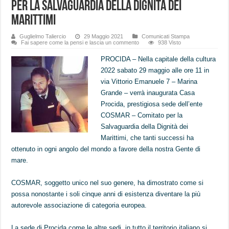
per la Salvaguardia della Dignità dei
Marittimi
Guglielmo Taliercio
29 Maggio 2021
Comunicati Stampa
Fai sapere come la pensi e lascia un commento
938 Visto
PROCIDA – Nella capitale della cultura
2022 sabato 29 maggio alle ore 11 in
via Vittorio Emanuele 7 – Marina
Grande – verrà inaugurata Casa
Procida, prestigiosa sede dell’ente
COSMAR – Comitato per la
Salvaguardia della Dignità dei
Marittimi, che tanti successi ha
ottenuto in ogni angolo del mondo a favore della nostra Gente di
mare.
COSMAR, soggetto unico nel suo genere, ha dimostrato come si
possa nonostante i soli cinque anni di esistenza diventare la più
autorevole associazione di categoria europea.
La sede di Procida come le altre sedi in tutto il territorio italiano si