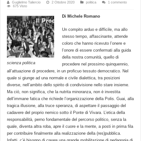
Guglielmo Taliercio
2 Ottobre 2020
politica
1 commento
675 Visto
Di Michele Romano
Un compito arduo e difficile, ma allo
stesso tempo, affascinante, attende
coloro che hanno ricevuto l’onere e
l’onore di essere confermati alla guida
della nostra comunità, quello di
scienza politica
procedere nel prossimo quinquennio,
all’attuazione di procedere, in un proficuo tessuto democratico. Nel
quale si giunge ad una normale e civile dialettica, tra posizioni
diverse, nell’ambito dello spirito di condivisione nello stare insieme.
Ma ciò, non significa, che la nutrita minoranza, non è investita
dell’immane fatica che richiede l’organizzazione della Polis. Guai, alla
tragica illusione, alla truce speranza, di aspettare il passaggio del
cadavere del proprio nemico sotto il Ponte di Vivara. L’etica della
responsabilità, perno fondamentale del percorso politico, senza la
quale, diventa altra roba, apre il cuore e la mente, a posti in prima fila
per contribuire finalmente alla realizzazione della (res)pubblica.
Infatti, c’è bisogno di creare una grande mobilitazione di pedagogia di