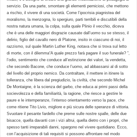
servizio. Da una parte, smontare gli elementi perniciosi, che mettono
a rischio, il vivere di una società. Come l’ipocrisia piagnistea del
moralismo, la menzogna, lo spergiuro, parti terribili e discutibili della
nostra natura umana, la colpa, sulla quale Plinio il vecchio, diceva
che è una delle maggiori disgrazie causate dall’uomo su se stesso, il
delirio, figlio del cavallo nero di Platone, insito in ciascuno di noi, il
razzismo, sul quale Martin Luther King, notava che si trova sul letto
di morte, con il dilemma“A quale prezzo farà pagare il suo funerale? ”,
l’odio, sentimento che conduce all’estinzione dei valori, la vendetta,
che secondo Bacone, che conduce l’uomo, ad abbassarsi al di sotto
del livello del proprio nemico. Da contraltare, il mettere in itinere la
tolleranza, che libera dal pregiudizio, la civiltà, che secondo Michel
De Montaigne, è la scienza del garbo, che educa ai primi passi della
socievolezza e della familiarità, la ragione, che riesce a gestire le
paure e le intemperanze, l’intenso orientamento verso la pace, che
come ritiene Tito Livio, migliore e più sicura delle speranze di vittoria.
Svuotare il pesante fardello che preme sulle nostre spalle, delle due
bisacce, quella davanti con i vizi altrui, quella dietro con i propri, che
spesso tanti irreparabili danni, spargono nel vivere quotidiano. Ecco,
con l’acquisizione di tali requisiti si possono affrontare nel modo