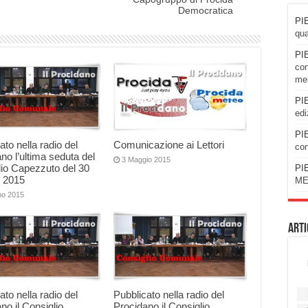
Democratica
PIE
qua
PIE
con
men
PIE
edi
PIE
ato nella radio del
Comunicazione ai Lettori
con
no l’ultima seduta del
3 Maggio 2015
io Capezzuto del 30
PIE
 2015
ME
no 2015
Arti
ato nella radio del
Pubblicato nella radio del
no il Consiglio
Procidano il Consiglio