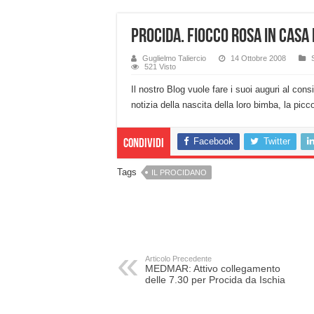
Procida. Fiocco rosa in casa
Guglielmo Taliercio
14 Ottobre 2008
521 Visto
Il nostro Blog vuole fare i suoi auguri al cons
notizia della nascita della loro bimba, la picc
Facebook
Twitter
Condividi
Tags
IL PROCIDANO
Articolo Precedente
MEDMAR: Attivo collegamento
delle 7.30 per Procida da Ischia