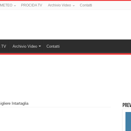
 METEO
PROCIDA TV
Archivio Video
Contatti
 TV
Archivio Video
Contatti
gliere Intartaglia
PREV