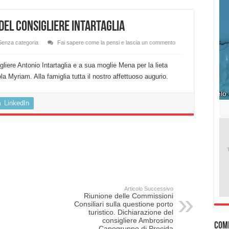
 del consigliere Intartaglia
Senza categoria
Fai sapere come la pensi e lascia un commento
igliere Antonio Intartaglia e a sua moglie Mena per la lieta
ola Myriam. Alla famiglia tutta il nostro affettuoso augurio.
LinkedIn
Articolo Successivo
Riunione delle Commissioni
Consiliari sulla questione porto
turistico. Dichiarazione del
consigliere Ambrosino
Com
Capogruppo di Procida