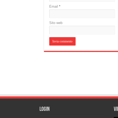
Email
*
Sito web
Login
Vi