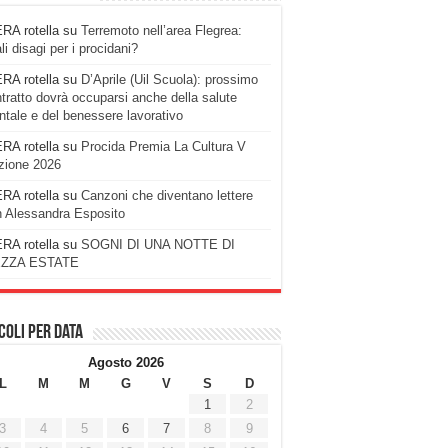
RA rotella
su
Terremoto nell’area Flegrea:
li disagi per i procidani?
RA rotella
su
D’Aprile (Uil Scuola): prossimo
tratto dovrà occuparsi anche della salute
tale e del benessere lavorativo
RA rotella
su
Procida Premia La Cultura V
zione 2026
RA rotella
su
Canzoni che diventano lettere
 Alessandra Esposito
RA rotella
su
SOGNI DI UNA NOTTE DI
ZZA ESTATE
coli per data
Agosto 2026
L
M
M
G
V
S
D
1
2
3
4
5
6
7
8
9