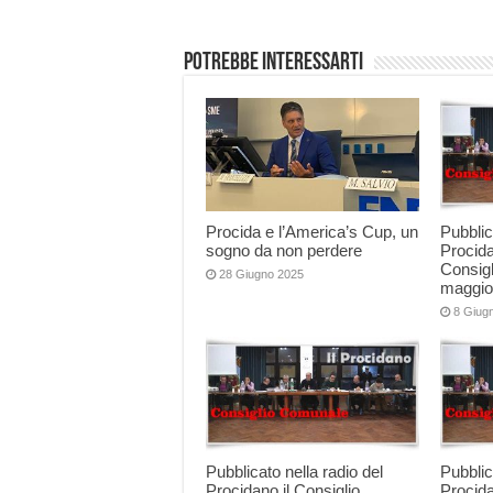
Potrebbe interessarti
Procida e l’America’s Cup, un
Pubblic
sogno da non perdere
Procida
Consigl
28 Giugno 2025
maggio
8 Giug
Pubblicato nella radio del
Pubblic
Procidano il Consiglio
Procida