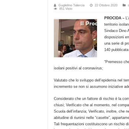
Guglielmo Taliercio
22 Ottobre 2020
851 Visto
PROCIDA –
L’
territorio isol
Sindaco Dino A
disposizioni e
una serie di pr
140 pubblicata 
“Premesso che n
isolani positivi al coronavirus;
Valutato che lo sviluppo dell’epidemia nel terr
incremento se non si assumono iniziative ad
Considerato che un fattore di rischio è la co
chiusi; Verificato che al momento, nel compar
Scuola dell’infanzia; Verificato, inoltre, che 
abitudine di riunirsi nelle “casette”, appartame
Tali frequentazioni costituiscono un rischio d