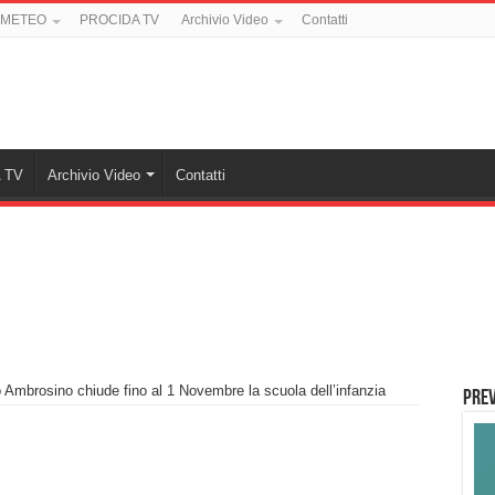
 METEO
PROCIDA TV
Archivio Video
Contatti
 TV
Archivio Video
Contatti
o Ambrosino chiude fino al 1 Novembre la scuola dell’infanzia
PREV