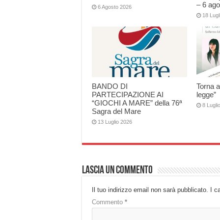
– 6 ago
6 Agosto 2026
18 Lugl
BANDO DI
Torna a
PARTECIPAZIONE AI
legge”
“GIOCHI A MARE” della 76ª
8 Lugli
Sagra del Mare
13 Luglio 2026
Lascia un commento
Il tuo indirizzo email non sarà pubblicato.
I c
Commento
*