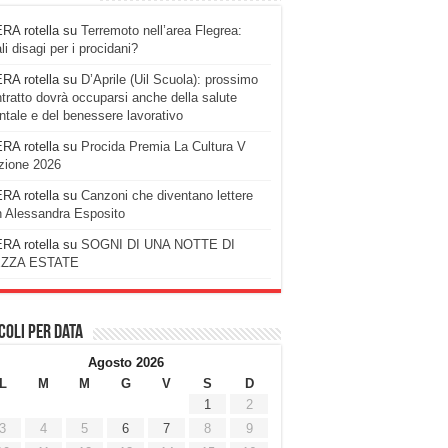
RA rotella
su
Terremoto nell’area Flegrea:
li disagi per i procidani?
RA rotella
su
D’Aprile (Uil Scuola): prossimo
tratto dovrà occuparsi anche della salute
tale e del benessere lavorativo
RA rotella
su
Procida Premia La Cultura V
zione 2026
RA rotella
su
Canzoni che diventano lettere
 Alessandra Esposito
RA rotella
su
SOGNI DI UNA NOTTE DI
ZZA ESTATE
coli per data
Agosto 2026
L
M
M
G
V
S
D
1
2
3
4
5
6
7
8
9