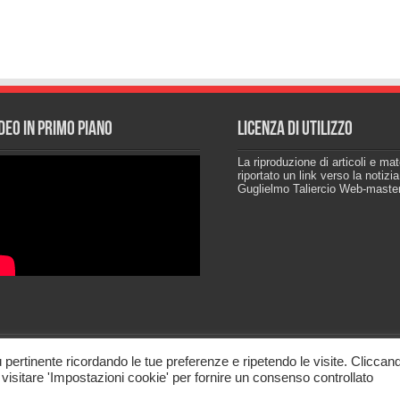
deo in primo piano
Licenza di utilizzo
La riproduzione di articoli e ma
riportato un link verso la notizi
Guglielmo Taliercio Web-maste
iù pertinente ricordando le tue preferenze e ripetendo le visite. Cliccan
i visitare 'Impostazioni cookie' per fornire un consenso controllato
WP2Social Auto Publish
Powered By :
XYZScripts.com