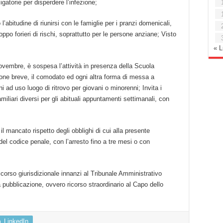
gatorie per disperdere l’infezione;
l’abitudine di riunirsi con le famiglie per i pranzi domenicali,
po forieri di rischi, soprattutto per le persone anziane; Visto
« 
ovembre, è sospesa l’attività in presenza della Scuola
azione breve, il comodato ed ogni altra forma di messa a
ni ad uso luogo di ritrovo per giovani o minorenni; Invita i
amiliari diversi per gli abituali appuntamenti settimanali, con
 il mancato rispetto degli obblighi di cui alla presente
del codice penale, con l’arresto fino a tre mesi o con
rso giurisdizionale innanzi al Tribunale Amministrativo
 pubblicazione, ovvero ricorso straordinario al Capo dello
LinkedIn