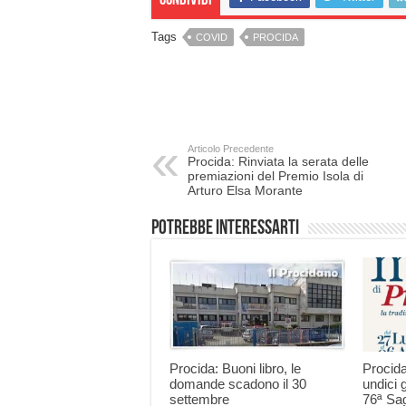
Condividi
Tags
COVID
PROCIDA
Articolo Precedente
Procida: Rinviata la serata delle
premiazioni del Premio Isola di
Arturo Elsa Morante
Potrebbe interessarti
Procida: Buoni libro, le
Procida
domande scadono il 30
undici g
settembre
76ª Sag