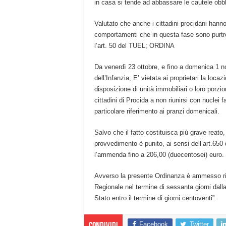
in casa si tende ad abbassare le cautele obbli
Valutato che anche i cittadini procidani hanno 
comportamenti che in questa fase sono purtrop
l’art. 50 del TUEL; ORDINA
Da venerdì 23 ottobre, e fino a domenica 1 n
dell’Infanzia; E’ vietata ai proprietari la loc
disposizione di unità immobiliari o loro porzio
cittadini di Procida a non riunirsi con nuclei f
particolare riferimento ai pranzi domenicali.
Salvo che il fatto costituisca più grave reato,
provvedimento è punito, ai sensi dell’art.650 
l’ammenda fino a 206,00 (duecentosei) euro.
Avverso la presente Ordinanza è ammesso rico
Regionale nel termine di sessanta giorni dalla
Stato entro il termine di giorni centoventi”.
Facebook
Twitter