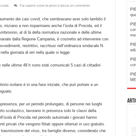
scuola
Fai sapere come la pensi e lascia un commento
PIE
qua
aumento dei casi covid, che sembravano aver solo lambito il
PIE
ano, iniziano a non risparmiano anche l’isola di Procida, ed il
con
mbrosino, al di là della normativa nazionale e delle ultime
men
manate dalla Regione Campania, è costretto ad intervenire con
PIE
ovvedimenti, restrittivi, racchiusi nell’ordinanza sindacale N.
edi
nella giornata di ieri nella quale si legge:
PIE
con
elle ultime 48 h sono stati comunicati 5 casi di cittadini
PIE
ME
itorio isolano è in una fase iniziale, che può portare a un
eguate;
Arti
mpresenza, per un periodo prolungato, di persone nei luoghi
to scolastico, lavorano in presenza solo le classi della
nell’isola di Procida nel periodo autunnale i giovani hanno
nti privati che vengono fittati oppure ottenuti in uso gratuito.
i trasmissione del virus, tra famiglie diverse, considerato che