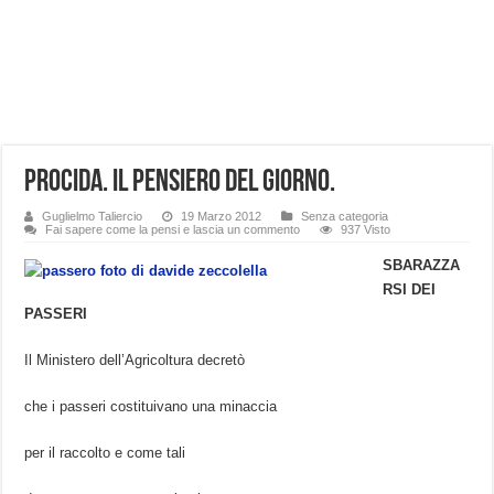
Procida. Il pensiero del giorno.
Guglielmo Taliercio
19 Marzo 2012
Senza categoria
Fai sapere come la pensi e lascia un commento
937 Visto
SBARAZZA
RSI DEI
PASSERI
Il Ministero dell’Agricoltura decretò
che i passeri costituivano una minaccia
per il raccolto e come tali