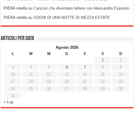
PIERA rotella
su
Canzoni che diventano lettere con Alessandra Esposito
PIERA rotella
su
SOGNI DI UNA NOTTE DI MEZZA ESTATE
Articoli per data
Agosto 2026
L
M
M
G
V
S
D
1
2
3
4
5
6
7
8
9
10
11
12
13
14
15
16
17
18
19
20
21
22
23
24
25
26
27
28
29
30
31
« Lug