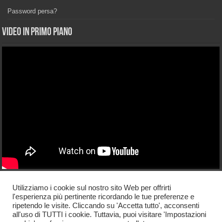
Password persa?
Video in primo piano
Licenza di utilizzo
Utilizziamo i cookie sul nostro sito Web per offrirti
l'esperienza più pertinente ricordando le tue preferenze e
La riproduzione di articoli e materiale presente sul sito è libera purché
ripetendo le visite. Cliccando su 'Accetta tutto', acconsenti
venga riportato un link verso la notizia pubblicata sul nostro blog. Direttore
all'uso di TUTTI i cookie. Tuttavia, puoi visitare 'Impostazioni
responsabile Guglielmo Taliercio Web-master Max Noviello