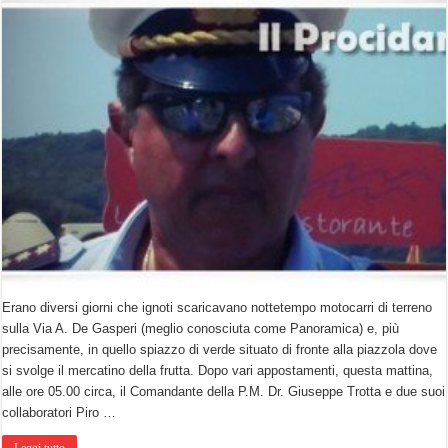
Erano diversi giorni che ignoti scaricavano nottetempo motocarri di terreno
sulla Via A. De Gasperi (meglio conosciuta come Panoramica) e, più
precisamente, in quello spiazzo di verde situato di fronte alla piazzola dove
si svolge il mercatino della frutta. Dopo vari appostamenti, questa mattina,
alle ore 05.00 circa, il Comandante della P.M. Dr. Giuseppe Trotta e due suoi
collaboratori Piro …