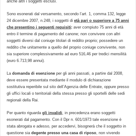
anche altri i soggetti esclusi.
Sono esonerati dal versamento, secondo l’art. 1, comma 132, legge
24 dicembre 2007, n.248, i soggetti di
età pari o superiore a 75 anni
che presentino i seguenti requisiti
:
aver compiuto 75 anni di età
entro il termine di pagamento del canone; non convivere con altri
soggetti diversi dal coniuge titolari di reddito proprio; possedere un
reddito che unitamente a quello del proprio coniuge convivente, non
sia superiore complessivamente ad euro 516,46 per tredici mensilità
(euro 6.713,98 annui).
La
domanda di esenzione
per gli anni passati, a partire dal 2008,
deve essere presentata mediante il modulo di dichiarazione
sostitutiva reperibile sul sito dell’Agenzia delle Entrate, oppure presso
gli uffici locali o territoriali della stessa presso gli sportelli delle sedi
regionali della Rai.
Per quanto riguarda
gli invalidi
, in precedenza erano soggetti
esonerati dal pagamento. Con il Dpr n. 601/1973 tale esenzione è
stata abrogata e adesso, per accedervi, bisognerà che il soggetto in
questione sia
degente presso una casa di riposo
, non vivendo