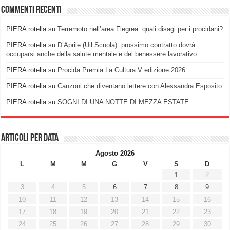
Commenti recenti
PIERA rotella
su
Terremoto nell’area Flegrea: quali disagi per i procidani?
PIERA rotella
su
D’Aprile (Uil Scuola): prossimo contratto dovrà
occuparsi anche della salute mentale e del benessere lavorativo
PIERA rotella
su
Procida Premia La Cultura V edizione 2026
PIERA rotella
su
Canzoni che diventano lettere con Alessandra Esposito
PIERA rotella
su
SOGNI DI UNA NOTTE DI MEZZA ESTATE
Articoli per data
Agosto 2026
L
M
M
G
V
S
D
1
2
3
4
5
6
7
8
9
10
11
12
13
14
15
16
17
18
19
20
21
22
23
24
25
26
27
28
29
30