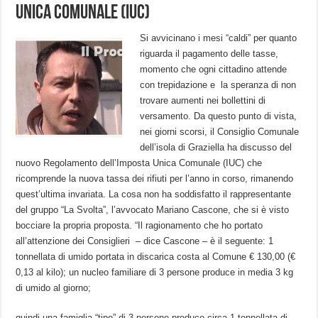
Unica Comunale (IUC)
Si avvicinano i mesi “caldi” per quanto
riguarda il pagamento delle tasse,
momento che ogni cittadino attende
con trepidazione e la speranza di non
trovare aumenti nei bollettini di
versamento. Da questo punto di vista,
nei giorni scorsi, il Consiglio Comunale
dell’isola di Graziella ha discusso del
nuovo Regolamento dell’Imposta Unica Comunale (IUC) che
ricomprende la nuova tassa dei rifiuti per l’anno in corso, rimanendo
quest’ultima invariata. La cosa non ha soddisfatto il rappresentante
del gruppo “La Svolta”, l’avvocato Mariano Cascone, che si è visto
bocciare la propria proposta. “Il ragionamento che ho portato
all’attenzione dei Consiglieri – dice Cascone – è il seguente: 1
tonnellata di umido portata in discarica costa al Comune € 130,00 (€
0,13 al kilo); un nucleo familiare di 3 persone produce in media 3 kg
di umido al giorno;
quindi una famiglia “tipo” di 3 persone produce circa 1 tonnellata di