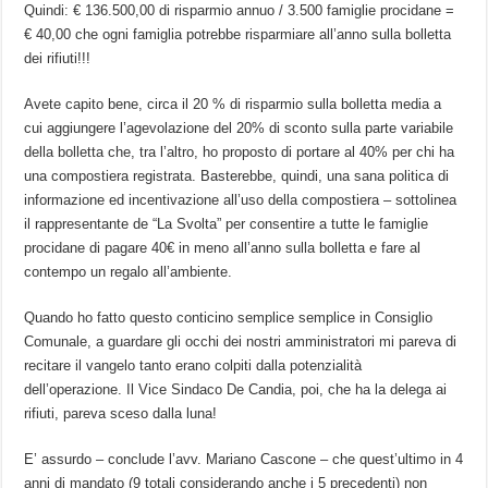
Quindi: € 136.500,00 di risparmio annuo / 3.500 famiglie procidane =
€ 40,00 che ogni famiglia potrebbe risparmiare all’anno sulla bolletta
dei rifiuti!!!
Avete capito bene, circa il 20 % di risparmio sulla bolletta media a
cui aggiungere l’agevolazione del 20% di sconto sulla parte variabile
della bolletta che, tra l’altro, ho proposto di portare al 40% per chi ha
una compostiera registrata. Basterebbe, quindi, una sana politica di
informazione ed incentivazione all’uso della compostiera – sottolinea
il rappresentante de “La Svolta” per consentire a tutte le famiglie
procidane di pagare 40€ in meno all’anno sulla bolletta e fare al
contempo un regalo all’ambiente.
Quando ho fatto questo conticino semplice semplice in Consiglio
Comunale, a guardare gli occhi dei nostri amministratori mi pareva di
recitare il vangelo tanto erano colpiti dalla potenzialità
dell’operazione. Il Vice Sindaco De Candia, poi, che ha la delega ai
rifiuti, pareva sceso dalla luna!
E’ assurdo – conclude l’avv. Mariano Cascone – che quest’ultimo in 4
anni di mandato (9 totali considerando anche i 5 precedenti) non