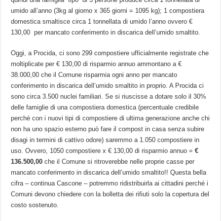
umido all’anno (3kg al giorno x 365 giorni = 1095 kg); 1 compostiera
domestica smaltisce circa 1 tonnellata di umido l’anno ovvero €
130,00 per mancato conferimento in discarica dell’umido smaltito.
Oggi, a Procida, ci sono 299 compostiere ufficialmente registrate che
moltiplicate per € 130,00 di risparmio annuo ammontano a €
38.000,00 che il Comune risparmia ogni anno per mancato
conferimento in discarica dell’umido smaltito in proprio. A Procida ci
sono circa 3.500 nuclei familiari. Se si riuscisse a dotare solo il 30%
delle famiglie di una compostiera domestica (percentuale credibile
perché con i nuovi tipi di compostiere di ultima generazione anche chi
non ha uno spazio esterno può fare il compost in casa senza subire
disagi in termini di cattivo odore) saremmo a 1.050 compostiere in
uso. Ovvero, 1050 compostiere x € 130,00 di risparmio annuo =
€
136.500,00
che il Comune si ritroverebbe nelle proprie casse per
mancato conferimento in discarica dell’umido smaltito!! Questa bella
cifra – continua Cascone – potremmo ridistribuirla ai cittadini perché i
Comuni devono chiedere con la bolletta dei rifiuti solo la copertura del
costo sostenuto.