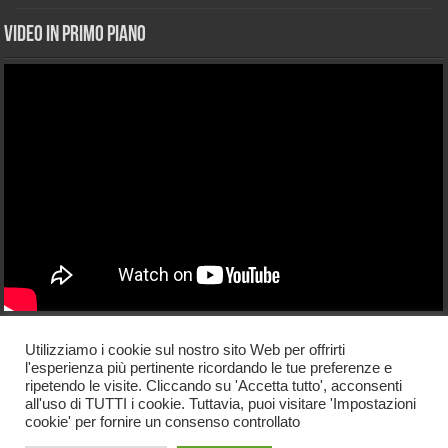
Video in primo piano
Licenza di utilizzo
Utilizziamo i cookie sul nostro sito Web per offrirti
l'esperienza più pertinente ricordando le tue preferenze e
La riproduzione di articoli e materiale presente sul sito è libera purché
ripetendo le visite. Cliccando su 'Accetta tutto', acconsenti
venga riportato un link verso la notizia pubblicata sul nostro blog. Direttore
all'uso di TUTTI i cookie. Tuttavia, puoi visitare 'Impostazioni
responsabile Guglielmo Taliercio Web-master Max Noviello
cookie' per fornire un consenso controllato