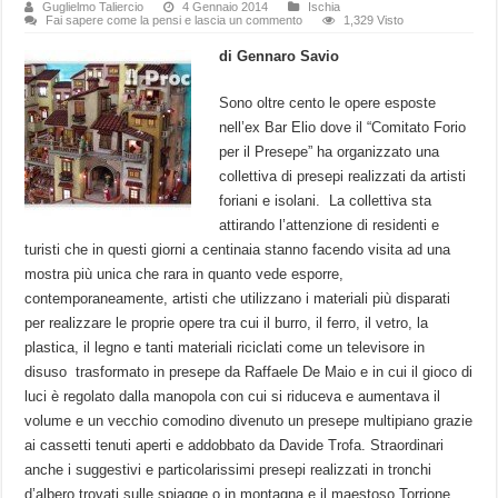
Guglielmo Taliercio
4 Gennaio 2014
Ischia
Fai sapere come la pensi e lascia un commento
1,329 Visto
di Gennaro Savio
Sono oltre cento le opere esposte
nell’ex Bar Elio dove il “Comitato Forio
per il Presepe” ha organizzato una
collettiva di presepi realizzati da artisti
foriani e isolani. La collettiva sta
attirando l’attenzione di residenti e
turisti che in questi giorni a centinaia stanno facendo visita ad una
mostra più unica che rara in quanto vede esporre,
contemporaneamente, artisti che utilizzano i materiali più disparati
per realizzare le proprie opere tra cui il burro, il ferro, il vetro, la
plastica, il legno e tanti materiali riciclati come un televisore in
disuso trasformato in presepe da Raffaele De Maio e in cui il gioco di
luci è regolato dalla manopola con cui si riduceva e aumentava il
volume e un vecchio comodino divenuto un presepe multipiano grazie
ai cassetti tenuti aperti e addobbato da Davide Trofa. Straordinari
anche i suggestivi e particolarissimi presepi realizzati in tronchi
d’albero trovati sulle spiagge o in montagna e il maestoso Torrione,