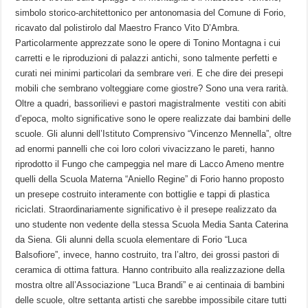
simbolo storico-architettonico per antonomasia del Comune di Forio,
ricavato dal polistirolo dal Maestro Franco Vito D’Ambra.
Particolarmente apprezzate sono le opere di Tonino Montagna i cui
carretti e le riproduzioni di palazzi antichi, sono talmente perfetti e
curati nei minimi particolari da sembrare veri. E che dire dei presepi
mobili che sembrano volteggiare come giostre? Sono una vera rarità.
Oltre a quadri, bassorilievi e pastori magistralmente vestiti con abiti
d’epoca, molto significative sono le opere realizzate dai bambini delle
scuole. Gli alunni dell’Istituto Comprensivo “Vincenzo Mennella”, oltre
ad enormi pannelli che coi loro colori vivacizzano le pareti, hanno
riprodotto il Fungo che campeggia nel mare di Lacco Ameno mentre
quelli della Scuola Materna “Aniello Regine” di Forio hanno proposto
un presepe costruito interamente con bottiglie e tappi di plastica
riciclati. Straordinariamente significativo è il presepe realizzato da
uno studente non vedente della stessa Scuola Media Santa Caterina
da Siena. Gli alunni della scuola elementare di Forio “Luca
Balsofiore”, invece, hanno costruito, tra l’altro, dei grossi pastori di
ceramica di ottima fattura. Hanno contribuito alla realizzazione della
mostra oltre all’Associazione “Luca Brandi” e ai centinaia di bambini
delle scuole, oltre settanta artisti che sarebbe impossibile citare tutti