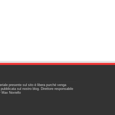
teriale presente sul sito è libera purché venga
a pubblicata sul nostro blog. Direttore responsabile
r Max Noviello