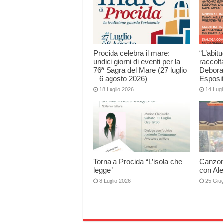
Procida celebra il mare:
“L’abitu
undici giorni di eventi per la
raccolt
76ª Sagra del Mare (27 luglio
Debora
– 6 agosto 2026)
Esposi
18 Luglio 2026
14 Lugl
Torna a Procida “L’isola che
Canzoni
legge”
con Al
8 Luglio 2026
25 Giu