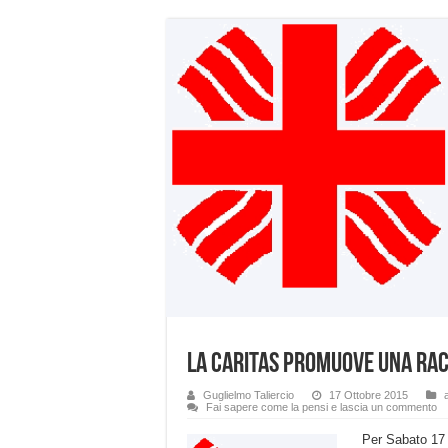
La Caritas promuove una rac
Guglielmo Taliercio
17 Ottobre 2015
Fai sapere come la pensi e lascia un commento
Per Sabato 17 