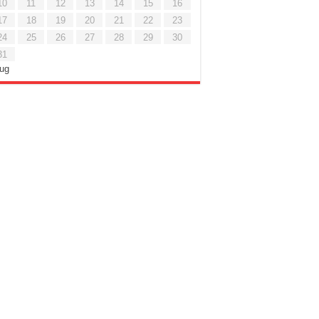
10
11
12
13
14
15
16
17
18
19
20
21
22
23
24
25
26
27
28
29
30
31
Lug