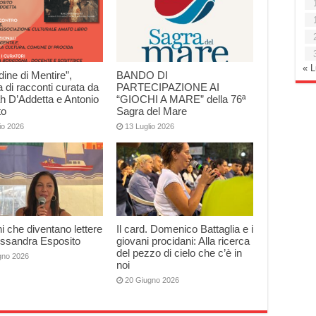
« 
dine di Mentire”,
BANDO DI
a di racconti curata da
PARTECIPAZIONE AI
h D’Addetta e Antonio
“GIOCHI A MARE” della 76ª
to
Sagra del Mare
io 2026
13 Luglio 2026
 che diventano lettere
Il card. Domenico Battaglia e i
essandra Esposito
giovani procidani: Alla ricerca
del pezzo di cielo che c’è in
gno 2026
noi
20 Giugno 2026