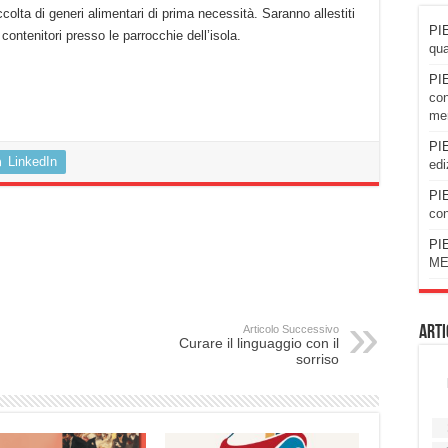
colta di generi alimentari di prima necessità. Saranno allestiti
PIE
contenitori presso le parrocchie dell’isola.
qua
PIE
con
men
PIE
LinkedIn
edi
PIE
con
PIE
ME
Articolo Successivo
Arti
Curare il linguaggio con il
sorriso