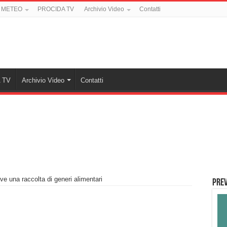
 METEO
PROCIDA TV
Archivio Video
Contatti
 TV
Archivio Video
Contatti
e una raccolta di generi alimentari
PREV