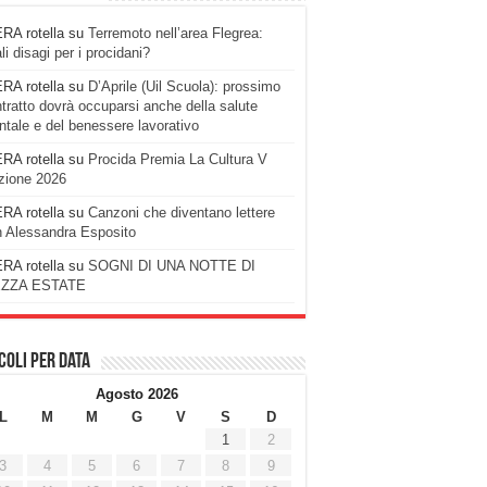
RA rotella
su
Terremoto nell’area Flegrea:
li disagi per i procidani?
RA rotella
su
D’Aprile (Uil Scuola): prossimo
tratto dovrà occuparsi anche della salute
tale e del benessere lavorativo
RA rotella
su
Procida Premia La Cultura V
zione 2026
RA rotella
su
Canzoni che diventano lettere
 Alessandra Esposito
RA rotella
su
SOGNI DI UNA NOTTE DI
ZZA ESTATE
coli per data
Agosto 2026
L
M
M
G
V
S
D
1
2
3
4
5
6
7
8
9