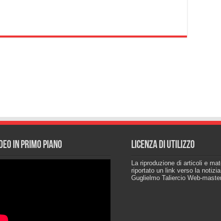
deo in primo piano
Licenza di utilizzo
La riproduzione di articoli e ma
riportato un link verso la notizi
Guglielmo Taliercio Web-maste