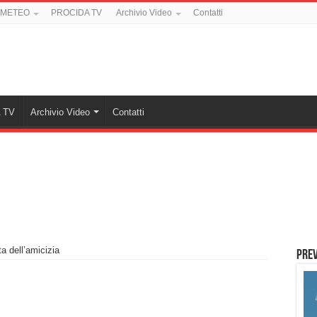
 METEO
PROCIDA TV
Archivio Video
Contatti
 TV
Archivio Video
Contatti
ta dell’amicizia
PREV