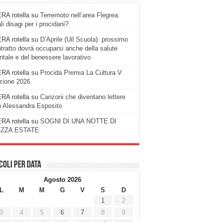
RA rotella
su
Terremoto nell’area Flegrea:
li disagi per i procidani?
RA rotella
su
D’Aprile (Uil Scuola): prossimo
tratto dovrà occuparsi anche della salute
tale e del benessere lavorativo
RA rotella
su
Procida Premia La Cultura V
zione 2026
RA rotella
su
Canzoni che diventano lettere
 Alessandra Esposito
RA rotella
su
SOGNI DI UNA NOTTE DI
ZZA ESTATE
coli per data
Agosto 2026
L
M
M
G
V
S
D
1
2
3
4
5
6
7
8
9