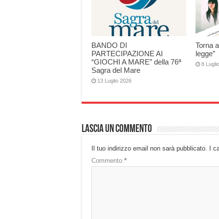
BANDO DI
Torna a
PARTECIPAZIONE AI
legge”
“GIOCHI A MARE” della 76ª
8 Lugli
Sagra del Mare
13 Luglio 2026
Lascia un commento
Il tuo indirizzo email non sarà pubblicato.
I c
Commento
*