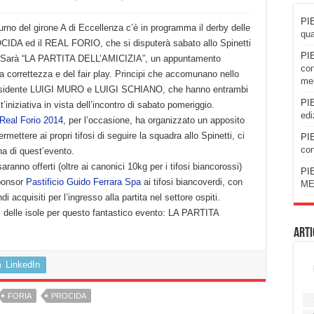
PIE
urno del girone A di Eccellenza c’è in programma il derby delle
qua
ROCIDA ed il REAL FORIO, che si disputerà sabato allo Spinetti
PIE
0. Sarà “LA PARTITA DELL’AMICIZIA”, un appuntamento
con
la correttezza e del fair play. Principi che accomunano nello
men
residente LUIGI MURO e LUIGI SCHIANO, che hanno entrambi
PIE
’iniziativa in vista dell’incontro di sabato pomeriggio.
edi
Real Forio 2014
, per l’occasione, ha organizzato un apposito
rmettere ai propri tifosi di seguire la squadra allo Spinetti, ci
PIE
con
na di quest’evento.
nno offerti (oltre ai canonici 10kg per i tifosi biancorossi)
PIE
sponsor
Pastificio Guido Ferrara Spa
ai tifosi biancoverdi, con
ME
ndi acquisiti per l’ingresso alla partita nel settore ospiti.
i delle isole per questo fantastico evento: LA PARTITA
Arti
LinkedIn
FORIA
PROCIDA