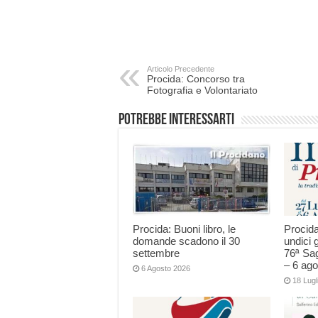
Articolo Precedente
Procida: Concorso tra
Fotografia e Volontariato
Potrebbe interessarti
Procida: Buoni libro, le
Procida
domande scadono il 30
undici g
settembre
76ª Sag
– 6 ago
6 Agosto 2026
18 Lugl