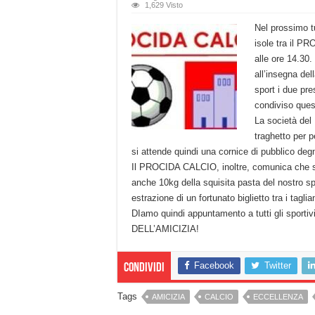
1,629 Visto
Nel prossimo t
isole tra il P
alle ore 14.3
all’insegna del
sport i due p
condiviso quest
La società del
traghetto per pe
si attende quindi una cornice di pubblico deg
Il PROCIDA CALCIO, inoltre, comunica che sara
anche 10kg della squisita pasta del nostro 
estrazione di un fortunato biglietto tra i taglia
DIamo quindi appuntamento a tutti gli sportiv
DELL’AMICIZIA!
Facebook
Twitter
Condividi
Tags
AMICIZIA
CALCIO
ECCELLENZA