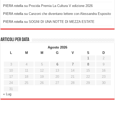
PIERA rotella
su
Procida Premia La Cultura V edizione 2026
PIERA rotella
su
Canzoni che diventano lettere con Alessandra Esposito
PIERA rotella
su
SOGNI DI UNA NOTTE DI MEZZA ESTATE
Articoli per data
Agosto 2026
L
M
M
G
V
S
D
1
2
3
4
5
6
7
8
9
10
11
12
13
14
15
16
17
18
19
20
21
22
23
24
25
26
27
28
29
30
31
« Lug