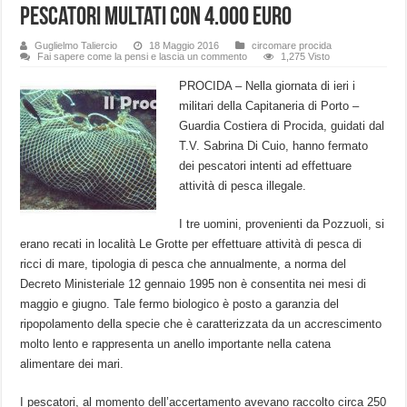
pescatori multati con 4.000 euro
Guglielmo Taliercio
18 Maggio 2016
circomare procida
Fai sapere come la pensi e lascia un commento
1,275 Visto
PROCIDA – Nella giornata di ieri i
militari della Capitaneria di Porto –
Guardia Costiera di Procida, guidati dal
T.V. Sabrina Di Cuio, hanno fermato
dei pescatori intenti ad effettuare
attività di pesca illegale.
I tre uomini, provenienti da Pozzuoli, si
erano recati in località Le Grotte per effettuare attività di pesca di
ricci di mare, tipologia di pesca che annualmente, a norma del
Decreto Ministeriale 12 gennaio 1995 non è consentita nei mesi di
maggio e giugno. Tale fermo biologico è posto a garanzia del
ripopolamento della specie che è caratterizzata da un accrescimento
molto lento e rappresenta un anello importante nella catena
alimentare dei mari.
I pescatori, al momento dell’accertamento avevano raccolto circa 250