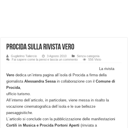
Procida sulla rivista Vero
Guglielmo Taliercio
3 Agosto 2010
Senza categoria
Fai sapere come la pensi e lascia un commento
556 Visto
La rivista
Vero
dedica un`intera pagina all`isola di Procida a firma della
giornalista
Alessandra Sessa
in collaborazione con il
Comune di
Procida
,
ufficio turismo.
All`interno dell`articolo, in particolare, viene messa in risalto la
vocazione cinematografica dell`isola e le sue bellezze
paesaggisitiche.
L`articolo si conclude con la pubblicizzazione delle manifestazioni
Cortili in Musica e Procida Portoni Aperti
(rinviata a