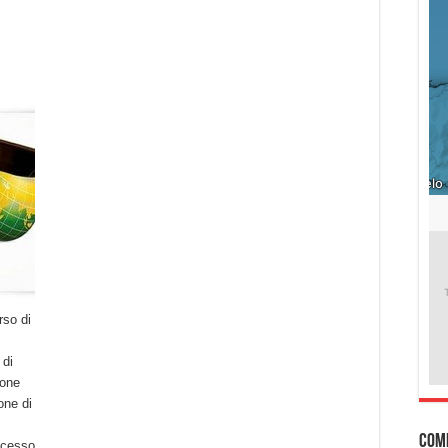
rso di
 di
ione
one di
Com
ccesso