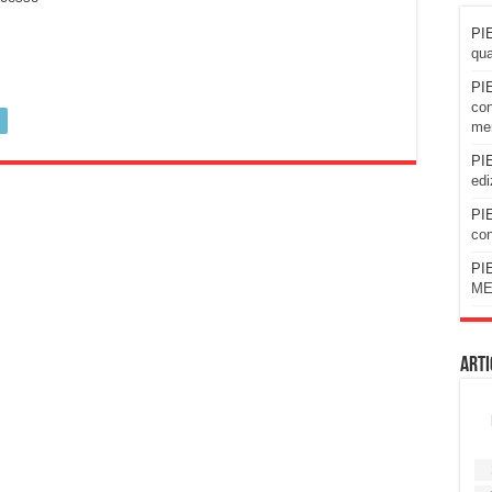
PIE
qua
PIE
con
men
PIE
edi
PIE
con
PIE
ME
Arti