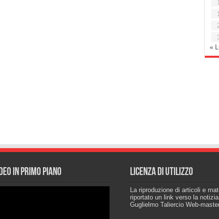
« 
deo in primo piano
Licenza di utilizzo
La riproduzione di articoli e ma
riportato un link verso la notizi
Guglielmo Taliercio Web-maste