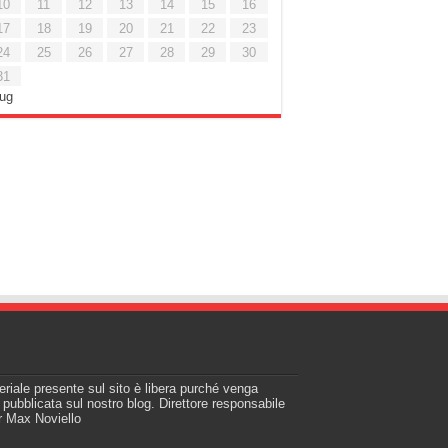
10
11
12
13
14
15
16
17
18
19
20
21
22
23
24
25
26
27
28
29
30
31
Lug
teriale presente sul sito è libera purché venga
a pubblicata sul nostro blog. Direttore responsabile
r Max Noviello