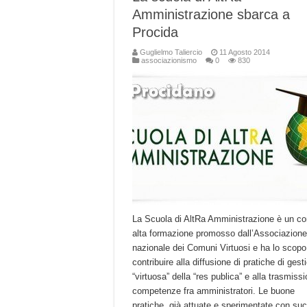
Amministrazione sbarca a
Procida
Guglielmo Taliercio
11 Agosto 2014
associazionismo
0
830
La Scuola di AltRa Amministrazione è un co
alta formazione promosso dall’Associazione
nazionale dei Comuni Virtuosi e ha lo scopo
contribuire alla diffusione di pratiche di gest
“virtuosa” della “res publica” e alla trasmissi
competenze fra amministratori. Le buone
pratiche, già attuate e sperimentate con su