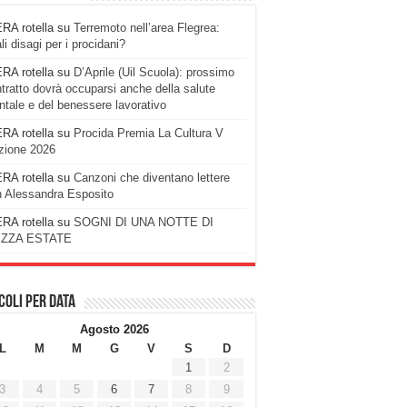
RA rotella
su
Terremoto nell’area Flegrea:
li disagi per i procidani?
RA rotella
su
D’Aprile (Uil Scuola): prossimo
tratto dovrà occuparsi anche della salute
tale e del benessere lavorativo
RA rotella
su
Procida Premia La Cultura V
zione 2026
RA rotella
su
Canzoni che diventano lettere
 Alessandra Esposito
RA rotella
su
SOGNI DI UNA NOTTE DI
ZZA ESTATE
coli per data
Agosto 2026
L
M
M
G
V
S
D
1
2
3
4
5
6
7
8
9