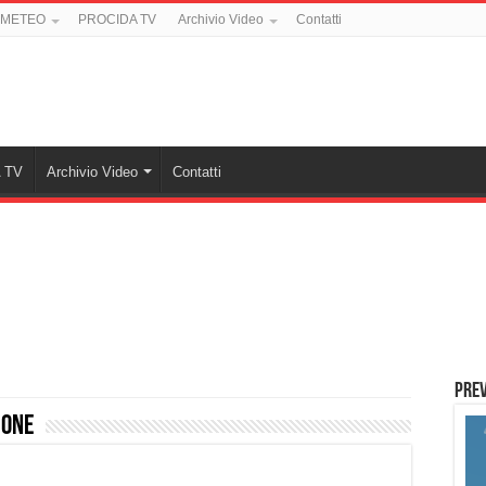
 METEO
PROCIDA TV
Archivio Video
Contatti
 TV
Archivio Video
Contatti
PREV
ione