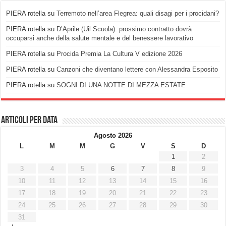
PIERA rotella
su
Terremoto nell’area Flegrea: quali disagi per i procidani?
PIERA rotella
su
D’Aprile (Uil Scuola): prossimo contratto dovrà
occuparsi anche della salute mentale e del benessere lavorativo
PIERA rotella
su
Procida Premia La Cultura V edizione 2026
PIERA rotella
su
Canzoni che diventano lettere con Alessandra Esposito
PIERA rotella
su
SOGNI DI UNA NOTTE DI MEZZA ESTATE
Articoli per data
Agosto 2026
L
M
M
G
V
S
D
1
2
3
4
5
6
7
8
9
10
11
12
13
14
15
16
17
18
19
20
21
22
23
24
25
26
27
28
29
30
31