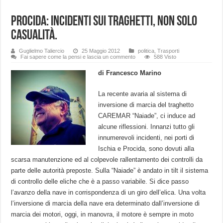
Procida: Incidenti sui traghetti, non solo
casualità.
Guglielmo Taliercio
25 Maggio 2012
politica
,
Trasporti
Fai sapere come la pensi e lascia un commento
588 Visto
di Francesco Marino
La recente avaria al sistema di
inversione di marcia del traghetto
CAREMAR “Naiade”, ci induce ad
alcune riflessioni. Innanzi tutto gli
innumerevoli incidenti, nei porti di
Ischia e Procida, sono dovuti alla
scarsa manutenzione ed al colpevole rallentamento dei controlli da
parte delle autorità preposte. Sulla “Naiade” è andato in tilt il sistema
di controllo delle eliche che è a passo variabile. Si dice passo
l’avanzo della nave in corrispondenza di un giro dell’elica. Una volta
l’inversione di marcia della nave era determinato dall’inversione di
marcia dei motori, oggi, in manovra, il motore è sempre in moto