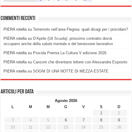
Commenti recenti
PIERA rotella
su
Terremoto nell’area Flegrea: quali disagi per i procidani?
PIERA rotella
su
D’Aprile (Uil Scuola): prossimo contratto dovrà
occuparsi anche della salute mentale e del benessere lavorativo
PIERA rotella
su
Procida Premia La Cultura V edizione 2026
PIERA rotella
su
Canzoni che diventano lettere con Alessandra Esposito
PIERA rotella
su
SOGNI DI UNA NOTTE DI MEZZA ESTATE
Articoli per data
Agosto 2026
L
M
M
G
V
S
D
1
2
3
4
5
6
7
8
9
10
11
12
13
14
15
16