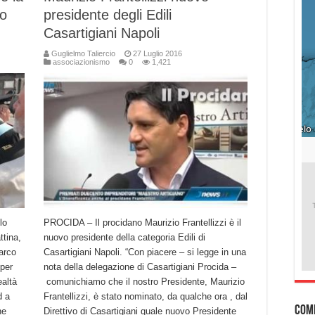
io
presidente degli Edili
Casartigiani Napoli
Guglielmo Taliercio
27 Luglio 2016
associazionismo
0
1,421
lo
PROCIDA – Il procidano Maurizio Frantellizzi è il
ttina,
nuovo presidente della categoria Edili di
Marco
Casartigiani Napoli. “Con piacere – si legge in una
 per
nota della delegazione di Casartigiani Procida –
ealtà
comunichiamo che il nostro Presidente, Maurizio
d a
Frantellizzi, è stato nominato, da qualche ora , dal
Com
he
Direttivo di Casartigiani quale nuovo Presidente