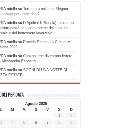
RA rotella
su
Terremoto nell’area Flegrea:
li disagi per i procidani?
RA rotella
su
D’Aprile (Uil Scuola): prossimo
tratto dovrà occuparsi anche della salute
tale e del benessere lavorativo
RA rotella
su
Procida Premia La Cultura V
zione 2026
RA rotella
su
Canzoni che diventano lettere
 Alessandra Esposito
RA rotella
su
SOGNI DI UNA NOTTE DI
ZZA ESTATE
coli per data
Agosto 2026
L
M
M
G
V
S
D
1
2
3
4
5
6
7
8
9