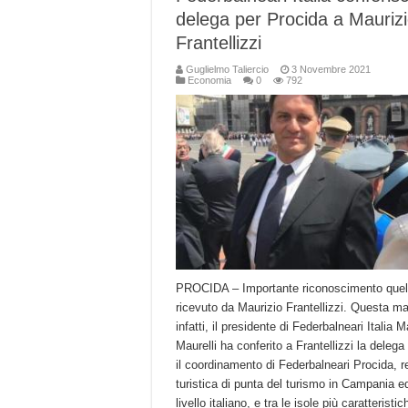
delega per Procida a Mauriz
Frantellizzi
Guglielmo Taliercio
3 Novembre 2021
Economia
0
792
PROCIDA – Importante riconoscimento quel
ricevuto da Maurizio Frantellizzi. Questa ma
infatti, il presidente di Federbalneari Italia 
Maurelli ha conferito a Frantellizzi la delega
il coordinamento di Federbalneari Procida, r
turistica di punta del turismo in Campania e
livello italiano, e tra le isole più caratteristic