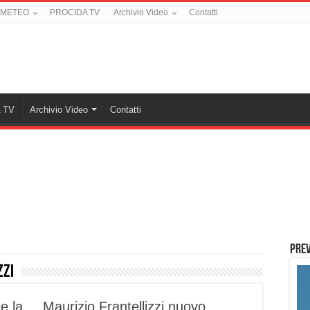
 METEO
PROCIDA TV
Archivio Video
Contatti
 TV
Archivio Video
Contatti
PREV
zzi
e la
Maurizio Frantellizzi nuovo