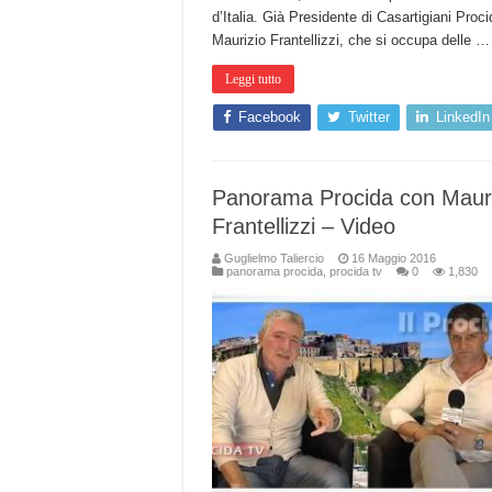
d’Italia. Già Presidente di Casartigiani Proci
Maurizio Frantellizzi, che si occupa delle …
Leggi tutto
Facebook
Twitter
LinkedIn
Panorama Procida con Mauri
Frantellizzi – Video
Guglielmo Taliercio
16 Maggio 2016
panorama procida
,
procida tv
0
1,830