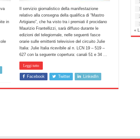
iva
Il servizio giornalistico della manifestazione
relativo alla consegna della qualifica di “Mastro
te in
Artigiano”, che ha visto tra i premiati il procidano
Maurizio Frantellizzi, sarà diffuso durante le
« 
edizioni del telegiornale, nelle seguenti fasce
cole
orarie sulle emittenti televisive del circuito Julie
Italia: Julie Italia ricevibile al n. LCN 19 – 519 –
627 con la seguente copertura: canali 51 e 34 …
Leggi tutto
Facebook
Twitter
LinkedIn