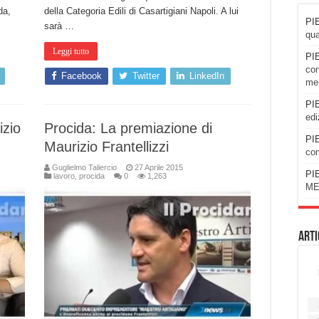
da,
della Categoria Edili di Casartigiani Napoli. A lui
PIE
sarà …
qua
Leggi tutto
PIE
con
Facebook
Twitter
LinkedIn
men
PIE
edi
zio
Procida: La premiazione di
PIE
Maurizio Frantellizzi
con
Guglielmo Taliercio
27 Aprile 2015
PIE
lavoro
,
procida
0
1,263
ME
Arti