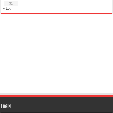
31
« Lug
Login