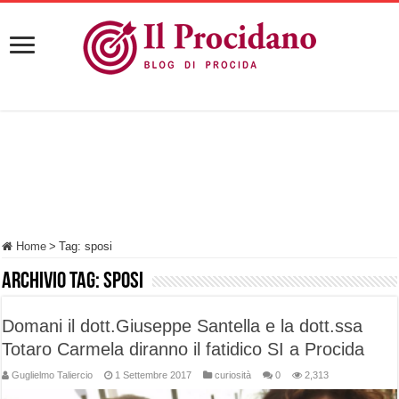
Home
>
Tag:
sposi
Archivio tag:
sposi
Domani il dott.Giuseppe Santella e la dott.ssa
Totaro Carmela diranno il fatidico SI a Procida
Guglielmo Taliercio
1 Settembre 2017
curiosità
0
2,313