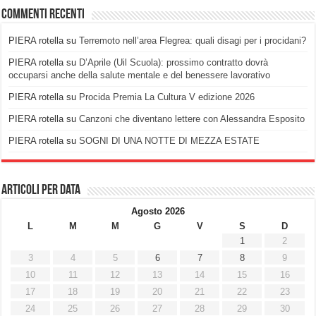
Commenti recenti
PIERA rotella
su
Terremoto nell’area Flegrea: quali disagi per i procidani?
PIERA rotella
su
D’Aprile (Uil Scuola): prossimo contratto dovrà
occuparsi anche della salute mentale e del benessere lavorativo
PIERA rotella
su
Procida Premia La Cultura V edizione 2026
PIERA rotella
su
Canzoni che diventano lettere con Alessandra Esposito
PIERA rotella
su
SOGNI DI UNA NOTTE DI MEZZA ESTATE
Articoli per data
Agosto 2026
L
M
M
G
V
S
D
1
2
3
4
5
6
7
8
9
10
11
12
13
14
15
16
17
18
19
20
21
22
23
24
25
26
27
28
29
30