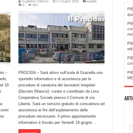
Guglielmo Taliercio
17 Giugno 2020
legalità
0
902
PIE
qua
PIE
con
men
PIE
edi
PIE
con
PIE
olo –
PROCIDA – Sarà attivo sull’isola di Graziella uno
ME
ardo,
sportello informativo e di assistenza per le
el 19
procedure di sanatoria dei lavoratori irregolari
e
(Decreto Rilancio): curato e coordinato da Less
Cooperativa Sociale presso il Comune di via
Arti
la
Libertà. Sarà un servizio gratuito di consulenza ed
contri
assistenza ai fini dell’espletamento delle
nno
procedure necessarie. Il primo appuntamento
informativo è fissato per Venerdì 19 giugno …