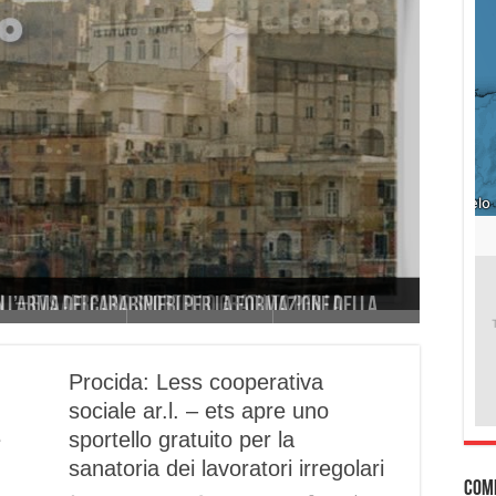
n l’Arma dei Carabinieri per la formazione della
l. – ets apre uno sportello gratuito per la
i alunni della “Capraro” ricordano Giovanni
all’anno
tuisca il Garante della persona con disabilità
Procida: Less cooperativa
sociale ar.l. – ets apre uno
e
sportello gratuito per la
sanatoria dei lavoratori irregolari
Com