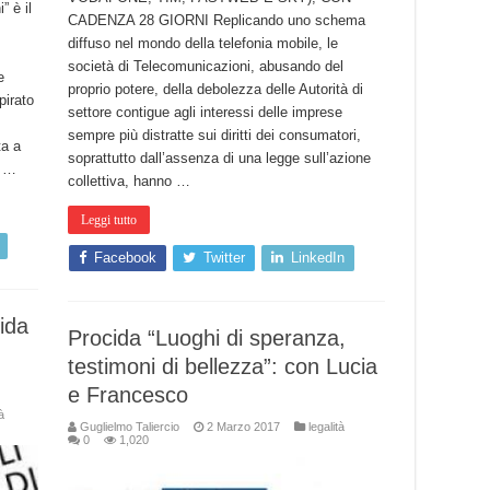
 è il
CADENZA 28 GIORNI Replicando uno schema
diffuso nel mondo della telefonia mobile, le
società di Telecomunicazioni, abusando del
e
proprio potere, della debolezza delle Autorità di
pirato
settore contigue agli interessi delle imprese
sempre più distratte sui diritti dei consumatori,
ta a
soprattutto dall’assenza di una legge sull’azione
l …
collettiva, hanno …
Leggi tutto
Facebook
Twitter
LinkedIn
ida
Procida “Luoghi di speranza,
testimoni di bellezza”: con Lucia
e Francesco
à
Guglielmo Taliercio
2 Marzo 2017
legalità
0
1,020