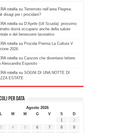
RA rotella
su
Terremoto nell’area Flegrea:
li disagi per i procidani?
RA rotella
su
D’Aprile (Uil Scuola): prossimo
tratto dovrà occuparsi anche della salute
tale e del benessere lavorativo
RA rotella
su
Procida Premia La Cultura V
zione 2026
RA rotella
su
Canzoni che diventano lettere
 Alessandra Esposito
RA rotella
su
SOGNI DI UNA NOTTE DI
ZZA ESTATE
coli per data
Agosto 2026
L
M
M
G
V
S
D
1
2
3
4
5
6
7
8
9