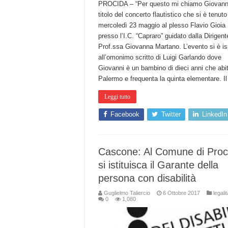
PROCIDA – “Per questo mi chiamo Giovanni”
titolo del concerto flautistico che si è tenuto
mercoledì 23 maggio al plesso Flavio Gioia
presso l’I.C. “Capraro” guidato dalla Dirigent
Prof.ssa Giovanna Martano. L’evento si è is
all’omonimo scritto di Luigi Garlando dove
Giovanni è un bambino di dieci anni che abi
Palermo e frequenta la quinta elementare. I
Leggi tutto
Facebook
Twitter
LinkedIn
Cascone: Al Comune di Proc
si istituisca il Garante della
persona con disabilità
Guglielmo Taliercio
6 Ottobre 2017
legalit
0
1,080