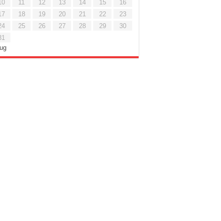
10
11
12
13
14
15
16
17
18
19
20
21
22
23
24
25
26
27
28
29
30
31
Lug