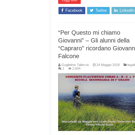
Leggi tutto
Facebook
Twitter
LinkedIn
“Per Questo mi chiamo
Giovanni” – Gli alunni della
“Capraro” ricordano Giovann
Falcone
Guglielmo Taliercio
24 Maggio 2018
legali
1
2,604