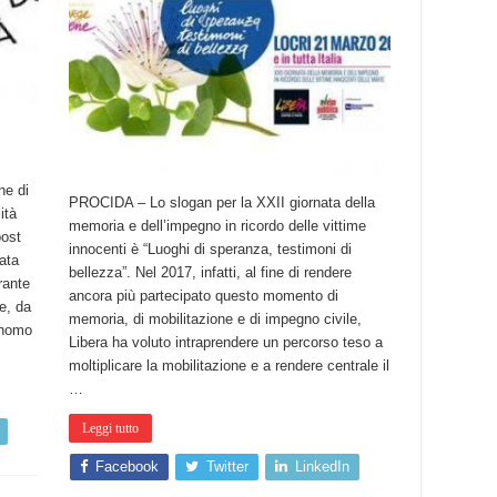
ne di
PROCIDA – Lo slogan per la XXII giornata della
ità
memoria e dell’impegno in ricordo delle vittime
post
innocenti è “Luoghi di speranza, testimoni di
ata
bellezza”. Nel 2017, infatti, al fine di rendere
rante
ancora più partecipato questo momento di
e, da
memoria, di mobilitazione e di impegno civile,
tonomo
Libera ha voluto intraprendere un percorso teso a
moltiplicare la mobilitazione e a rendere centrale il
…
Leggi tutto
Facebook
Twitter
LinkedIn