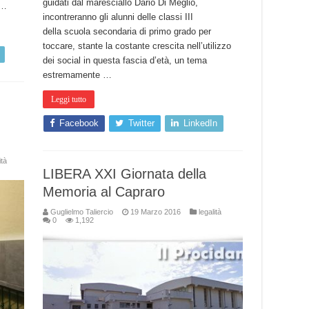
guidati dal maresciallo Dario Di Meglio,
 …
incontreranno gli alunni delle classi III
della scuola secondaria di primo grado per
toccare, stante la costante crescita nell’utilizzo
dei social in questa fascia d’età, un tema
estremamente …
Leggi tutto
Facebook
Twitter
LinkedIn
ità
LIBERA XXI Giornata della
Memoria al Capraro
Guglielmo Taliercio
19 Marzo 2016
legalità
0
1,192