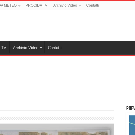
DA METEO
PROCIDA TV
Archivio Video
Contatti
 TV
Archivio Video
Contatti
PREV