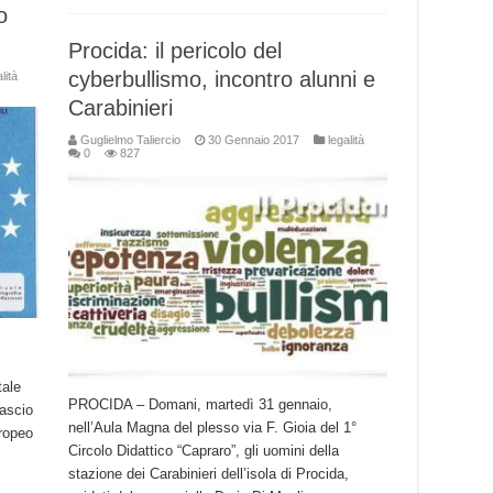
o
Procida: il pericolo del
cyberbullismo, incontro alunni e
lità
Carabinieri
Guglielmo Taliercio
30 Gennaio 2017
legalità
0
827
tale
PROCIDA – Domani, martedì 31 gennaio,
lascio
nell’Aula Magna del plesso via F. Gioia del 1°
uropeo
Circolo Didattico “Capraro”, gli uomini della
stazione dei Carabinieri dell’isola di Procida,