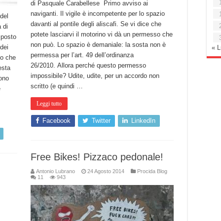
di Pasquale Carabellese Primo avviso ai
naviganti. Il vigile è incompetente per lo spazio
del
davanti al pontile degli aliscafi. Se vi dice che
 di
potete lasciarvi il motorino vi dà un permesso che
sposto
non può. Lo spazio è demaniale: la sosta non è
dei
« 
permessa per l’art. 49 dell’ordinanza
to che
26/2010. Allora perché questo permesso
esta
impossibile? Udite, udite, per un accordo non
dono
scritto (e quindi …
e
Leggi tutto
Facebook
Twitter
LinkedIn
Free Bikes! Pizzaco pedonale!
Antonio Lubrano
24 Agosto 2014
Procida Blog
11
943