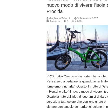
nuovo modo di vivere l’isola 
Procida
Guglielmo Taliercio
3 Settembre 2017
Ambiente
1
4,696
PROCIDA – “Siamo noi a portarti la biciclett
Pensa solo a pedalare, e quando avrai finito
torneremo a ritirarla”. Questo il motto di “G
– Rental e-bike” il nuovo modo di vivere l’iso
Graziella nato dall’idea di due amici di dare 
servizio a tutti coloro che vogliono girare e
visitare ogni angolo del territorio isolano in