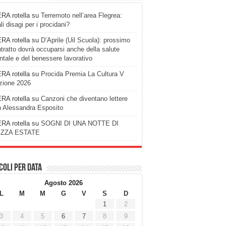
RA rotella
su
Terremoto nell’area Flegrea:
li disagi per i procidani?
RA rotella
su
D’Aprile (Uil Scuola): prossimo
tratto dovrà occuparsi anche della salute
tale e del benessere lavorativo
RA rotella
su
Procida Premia La Cultura V
zione 2026
RA rotella
su
Canzoni che diventano lettere
 Alessandra Esposito
RA rotella
su
SOGNI DI UNA NOTTE DI
ZZA ESTATE
coli per data
Agosto 2026
L
M
M
G
V
S
D
1
2
3
4
5
6
7
8
9