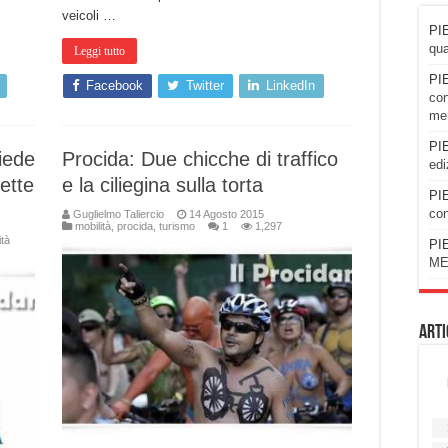
veicoli …
PIE
qua
Leggi tutto
PIE
Facebook
Twitter
LinkedIn
con
men
PIE
iede
Procida: Due chicche di traffico
edi
lette
e la ciliegina sulla torta
PIE
con
Guglielmo Taliercio
14 Agosto 2015
mobilità
,
procida
,
turismo
1
1,297
ità
PIE
ME
Arti