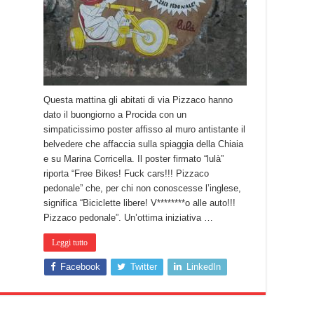
Questa mattina gli abitati di via Pizzaco hanno
dato il buongiorno a Procida con un
simpaticissimo poster affisso al muro antistante il
belvedere che affaccia sulla spiaggia della Chiaia
e su Marina Corricella. Il poster firmato “lulà”
riporta “Free Bikes! Fuck cars!!! Pizzaco
pedonale” che, per chi non conoscesse l’inglese,
significa “Biciclette libere! V********o alle auto!!!
Pizzaco pedonale”. Un’ottima iniziativa …
Leggi tutto
Facebook
Twitter
LinkedIn