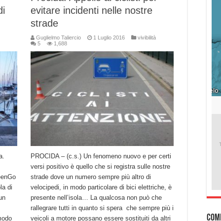
di
evitare incidenti nelle nostre
strade
Guglielmo Taliercio
1 Luglio 2016
vivibilità
5
1,688
a.
PROCIDA – (c.s.) Un fenomeno nuovo e per certi
versi positivo è quello che si registra sulle nostre
reenGo
strade dove un numero sempre più altro di
la di
velocipedi, in modo particolare di bici elettriche, è
un
presente nell’isola… La qualcosa non può che
rallegrare tutti in quanto si spera che sempre più i
Com
 modo
veicoli a motore possano essere sostituiti da altri