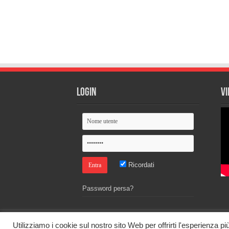
Login
Vi
Ricordati
Password persa?
Utilizziamo i cookie sul nostro sito Web per offrirti l'esperienza p