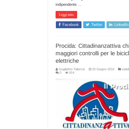
indipendente …
Leggi tutto
Facebook
Twitter
LinkedIn
Procida: Cittadinanzattiva ch
maggiori controlli per le bicic
elettriche
Guglielmo Taliercio
20 Giugno 2016
viabil
0
914