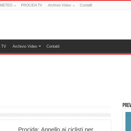
 METEO
PROCIDA TV
Archivio Video
Contatti
 TV
Archivio Video
Contatti
PREV
Procida: Appello ai ciclisti per