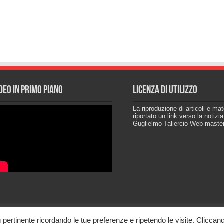
deo in primo piano
Licenza di utilizzo
La riproduzione di articoli e ma
riportato un link verso la notizi
Guglielmo Taliercio Web-maste
iù pertinente ricordando le tue preferenze e ripetendo le visite. Cliccan